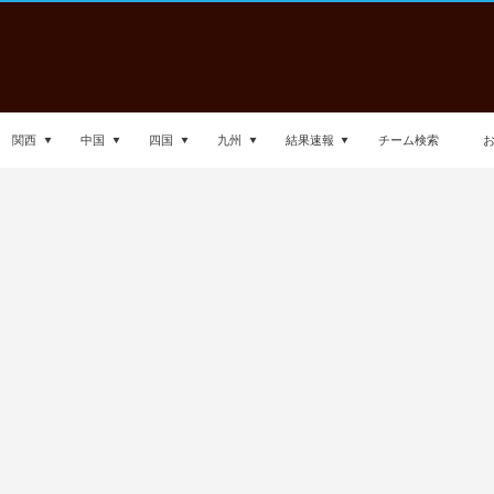
関西
中国
四国
九州
結果速報
チーム検索