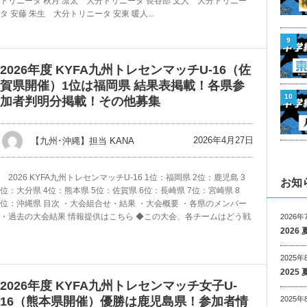
トリニータ 秋月 凛太 大分トリニータ 長谷部 文人 大分トリニー
タ 安藤 朱生 大分トリニータ 安東 暖人...
9
2026年度 KYFA九州トレセンマッチU-16（佐
賀県開催）1位は福岡県 結果表掲載！各県参
10
加者判明分掲載！その他募集
2026年4月27日
【九州･沖縄】担当 KANA
2026 KYFA九州トレセンマッチU-16 1位：福岡県 2位：鹿児島 3
お知
位：大分県 4位：熊本県 5位：佐賀県 6位：長崎県 7位：宮崎県 8
位：沖縄県 目次 ・大会組合せ・結果 ・大会概要 ・各県のメンバー
・過去の大会結果 情報提供はこちら ◆この大会、各チームはどう戦
2026年
202
2025年
202
2026年度 KYFA九州トレセンマッチ女子U-
2025年
16（熊本県開催）優勝は鹿児島県！参加者情