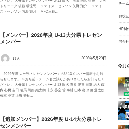
ださい。 大分県トレセンメンバー U-12 氏名 所属 國師 佑晟 大分
チーム
トリニータ 後藤 瑛琉馬 スマイス・セレソン 矢野 翔介 スマイ
ス・セレソン 内海 輝月 MFC三花...
お役立
HP制
【メンバー】2026年度 U-13大分県トレセン
メンバー
問合せ
2026年5月20日
けん
今月
「2026年度 大分県トレセンメンバー」のU-13メンバー情報をお知
らせします。 ※お名前・チーム名に誤りがありましたらお知らせく
1
ださい。 大分県トレセンメンバー U-13 氏名 喜多 陽喜 田邉 結大 藤
内 心勇 吉田 晴馬 阿部 結太朗 末永 葵空 菅 泰輔 山本 葵 齋藤 蓮太朗
橋本 凌芽 上野 蒼祐...
2
【追加メンバー】2026年度 U-14大分県トレ
センメンバー
3