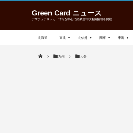
Green Card ニュース
アマチュアサッカー情報を中心に結果速報や進路情報を掲載
北海道
東北
北信越
関東
東海
九州
大分