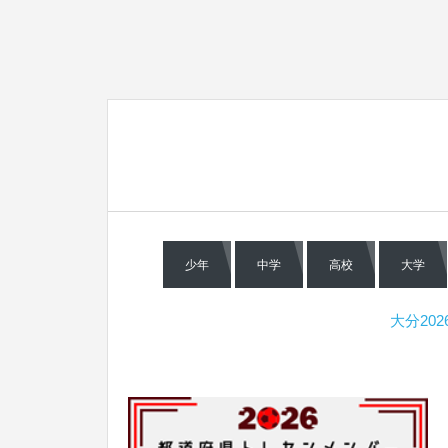
少年
中学
高校
大学
大分20