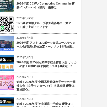
2026年度 CC杯／Connecting Community杯
裏インターハイ（静岡）優勝は...
2023年8月25日
SNS結果速報グループ参加者募集中！激ア
ツ！盛り上がっています
2026年8月4日
2026年度 アストロスポーツ金沢ユースサッカ
ー大会(石川) 順位決定トーナメント8/4結果...
2026年8月5日
2026年度 第75回近畿中学総合体育大会 サッカ
ーの部 1回戦8/5結果掲載！ベスト8決定！2...
2026年7月31日
速報！2026年度 全国高校総体女子サッカー競
技大会（女子インターハイ）@北海道 優勝は
藤枝順心...
2026年8月2日
速報！2026年度 神奈川県中学総体 優勝は山