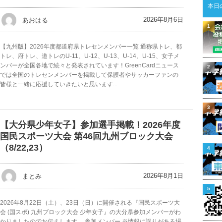
本日
2026年8月6日
あおはる
1
【九州版】2026年度都道府県トレセンメンバー一覧 通称県トレ、都
トレ、府トレ、道トレのU-11、U-12、U-13、U-14、U-15、女子メ
ンバーが全国各地で続々と発表されています！GreenCardニュース
2
では全国のトレセンメンバーを掲載して保護者やサッカーファンの
皆様と一緒に応援していきたいと思います...
3
【大分県少年女子】参加選手掲載！2026年度
国民スポーツ大会 第46回九州ブロック大会
（8/22,23）
4
2026年8月1日
まとみ
5
2026年8月22日（土）、23日（日）に開催される『国民スポーツ大
会 (国スポ) 九州ブロック大会 少年女子』の大分県参加メンバーがわ
かりましたのでお伝えします。 参加メンバー ※情報に誤りがある場