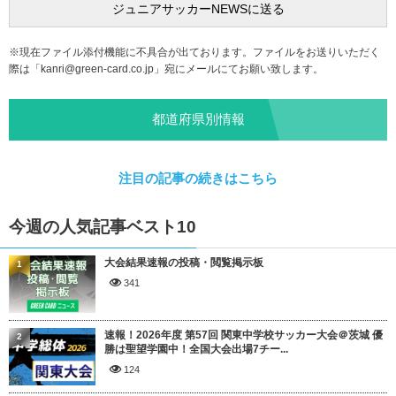
※現在ファイル添付機能に不具合が出ております。ファイルをお送りいただく
際は「
kanri@green-card.co.jp
」宛にメールにてお願い致します。
都道府県別情報
注目の記事の続きはこちら
今週の人気記事ベスト10
大会結果速報の投稿・閲覧掲示板
1
341
速報！2026年度 第57回 関東中学校サッカー大会＠茨城 優
2
勝は聖望学園中！全国大会出場7チー...
124