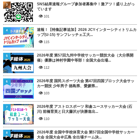
SNS結果速報グループ参加者募集中！激アツ！盛り上がっ
3
ています
101
速報！【特集記事追加】2026 JCYインターシティトリムカ
4
ップ(U-15) サンフレッチェ工大...
115
2026年度 第57回九州中学校サッカー競技大会（大分県開
5
催）優勝は神村学園中等部！全国大会出場...
112
2026年度 国民スポーツ大会 第47回四国ブロック大会サッ
6
カー競技 少年男子 徳島県、愛媛県...
103
2026年度 アストロスポーツ 和倉ユースサッカー大会 (石
7
川) 前橋育英と日大藤沢が決勝進出...
110
2026年度 全国中学校体育大会 第57回全国中学校サッカー
8
大会 全国大会＠広島 全出場チーム決...