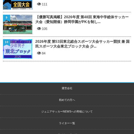
111
【優勝写真掲載】2026年度 第48回 東海中学総体サッカー
9
大会（愛知開催）静岡学園がPKを制し...
105
2026年度 第53回東北総合スポーツ大会サッカー競技 兼 国
10
民スポーツ大会東北ブロック大会 少...
84
運営会社
初めての方へ
ジュニアサッカーNEWSへの寄稿について
ライター一覧