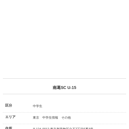
南葛SC U-15
区分
中学生
エリア
東京 中学生情報 その他
住所
〒124-0012 東京都葛飾区立石7丁目5番3号