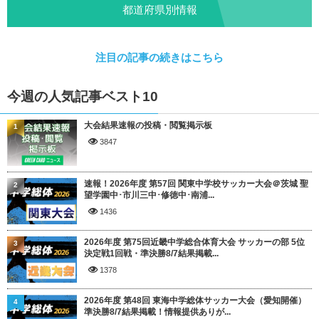
都道府県別情報
注目の記事の続きはこちら
今週の人気記事ベスト10
大会結果速報の投稿・閲覧掲示板
1
3847
速報！2026年度 第57回 関東中学校サッカー大会＠茨城 聖
2
望学園中･市川三中･修徳中･南浦...
1436
2026年度 第75回近畿中学総合体育大会 サッカーの部 5位
3
決定戦1回戦・準決勝8/7結果掲載...
1378
2026年度 第48回 東海中学総体サッカー大会（愛知開催）
4
準決勝8/7結果掲載！情報提供ありが...