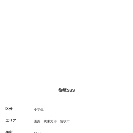
御坂SSS
区分
小学生
エリア
山梨 峡東支部 笛吹市
住所
NULL