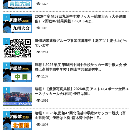
1378
2026年度 第57回九州中学校サッカー競技大会（大分県開
5
催） 2回戦8/7結果掲載！ベスト4は...
1319
SNS結果速報グループ参加者募集中！激アツ！盛り上がっ
6
ています
1214
速報！2026年度 第58回中国中学校サッカー選手権大会 優
7
勝は高川学園中学校！岡山学芸館清秀中...
1137
速報！【優勝写真掲載】2026年度 アストロスポーツ金沢ユ
8
ースサッカー大会(石川) 優勝は関...
1099
速報！2026年度 第47回北信越中学総体サッカー競技（富
9
山県開催）優勝は上松･南木曽中学校！F...
1098