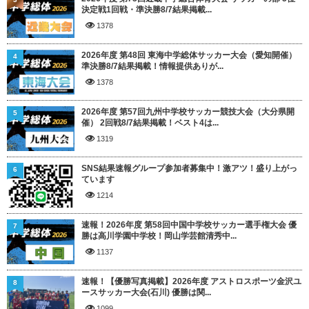
決定戦1回戦・準決勝8/7結果掲載...
1378
2026年度 第48回 東海中学総体サッカー大会（愛知開催）
4
準決勝8/7結果掲載！情報提供ありが...
1378
2026年度 第57回九州中学校サッカー競技大会（大分県開
5
催） 2回戦8/7結果掲載！ベスト4は...
1319
SNS結果速報グループ参加者募集中！激アツ！盛り上がっ
6
ています
1214
速報！2026年度 第58回中国中学校サッカー選手権大会 優
7
勝は高川学園中学校！岡山学芸館清秀中...
1137
速報！【優勝写真掲載】2026年度 アストロスポーツ金沢ユ
8
ースサッカー大会(石川) 優勝は関...
1099