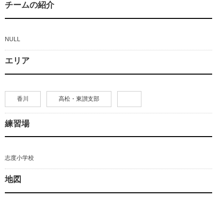
チームの紹介
NULL
エリア
香川
高松・東讃支部
練習場
志度小学校
地図