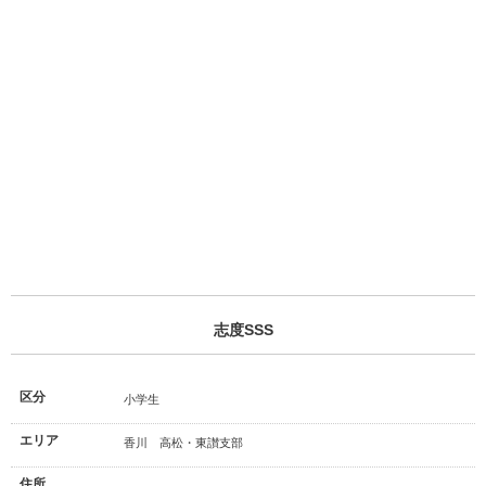
志度SSS
区分
小学生
エリア
香川 高松・東讃支部
住所