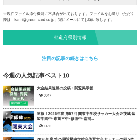
※現在ファイル添付機能に不具合が出ております。ファイルをお送りいただく
際は「
kanri@green-card.co.jp
」宛にメールにてお願い致します。
都道府県別情報
注目の記事の続きはこちら
今週の人気記事ベスト10
大会結果速報の投稿・閲覧掲示板
1
3847
速報！2026年度 第57回 関東中学校サッカー大会＠茨城 聖
2
望学園中･市川三中･修徳中･南浦...
1436
2026年度 第75回近畿中学総合体育大会 サッカーの部 5位
3