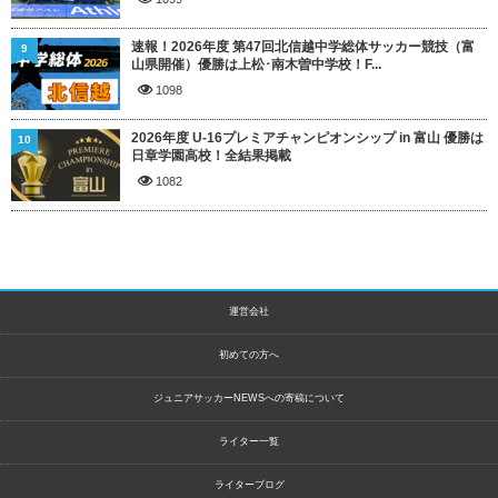
速報！2026年度 第47回北信越中学総体サッカー競技（富
9
山県開催）優勝は上松･南木曽中学校！F...
1098
2026年度 U-16プレミアチャンピオンシップ in 富山 優勝は
10
日章学園高校！全結果掲載
1082
運営会社
初めての方へ
ジュニアサッカーNEWSへの寄稿について
ライター一覧
ライターブログ