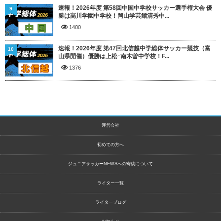
速報！2026年度 第58回中国中学校サッカー選手権大会 優
9
勝は高川学園中学校！岡山学芸館清秀中...
1400
速報！2026年度 第47回北信越中学総体サッカー競技（富
10
山県開催）優勝は上松･南木曽中学校！F...
1376
運営会社
初めての方へ
ジュニアサッカーNEWSへの寄稿について
ライター一覧
ライターブログ