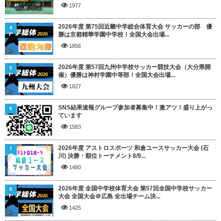
1977
2026年度 第75回近畿中学総合体育大会 サッカーの部 優
4
勝は京都精華学園中学校！全国大会出場...
1856
2026年度 第57回九州中学校サッカー競技大会（大分県開
5
催）優勝は神村学園中等部！全国大会出場...
1827
SNS結果速報グループ参加者募集中！激アツ！盛り上がっ
6
ています
1583
2026年度 アストロスポーツ 和倉ユースサッカー大会 (石
7
川) 決勝・順位トーナメント8/9...
1480
2026年度 全国中学校体育大会 第57回全国中学校サッカー
8
大会 全国大会＠広島 全出場チーム決...
1425