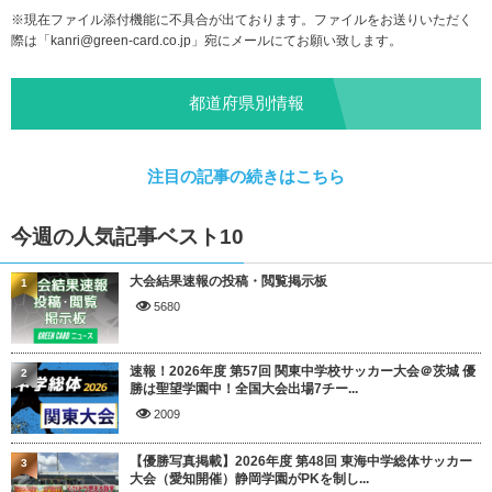
※現在ファイル添付機能に不具合が出ております。ファイルをお送りいただく
際は「
kanri@green-card.co.jp
」宛にメールにてお願い致します。
都道府県別情報
注目の記事の続きはこちら
今週の人気記事ベスト10
大会結果速報の投稿・閲覧掲示板
1
5680
速報！2026年度 第57回 関東中学校サッカー大会＠茨城 優
2
勝は聖望学園中！全国大会出場7チー...
2009
【優勝写真掲載】2026年度 第48回 東海中学総体サッカー
3
大会（愛知開催）静岡学園がPKを制し...