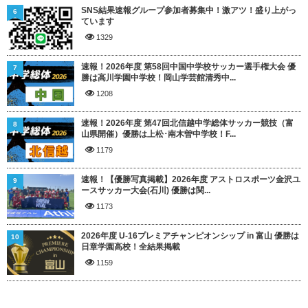
SNS結果速報グループ参加者募集中！激アツ！盛り上がっ
6
ています
1329
速報！2026年度 第58回中国中学校サッカー選手権大会 優
7
勝は高川学園中学校！岡山学芸館清秀中...
1208
速報！2026年度 第47回北信越中学総体サッカー競技（富
8
山県開催）優勝は上松･南木曽中学校！F...
1179
速報！【優勝写真掲載】2026年度 アストロスポーツ金沢ユ
9
ースサッカー大会(石川) 優勝は関...
1173
2026年度 U-16プレミアチャンピオンシップ in 富山 優勝は
10
日章学園高校！全結果掲載
1159