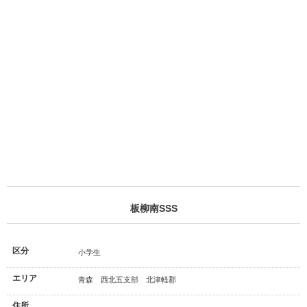
板柳南SSS
区分
小学生
エリア
青森 西北五支部 北津軽郡
住所