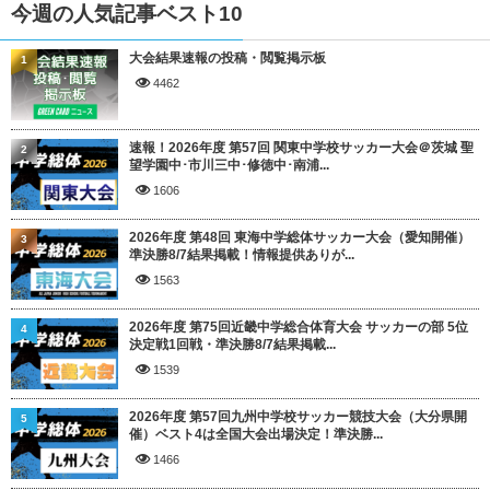
今週の人気記事ベスト10
大会結果速報の投稿・閲覧掲示板
1
4462
速報！2026年度 第57回 関東中学校サッカー大会＠茨城 聖
2
望学園中･市川三中･修徳中･南浦...
1606
2026年度 第48回 東海中学総体サッカー大会（愛知開催）
3
準決勝8/7結果掲載！情報提供ありが...
1563
2026年度 第75回近畿中学総合体育大会 サッカーの部 5位
4
決定戦1回戦・準決勝8/7結果掲載...
1539
2026年度 第57回九州中学校サッカー競技大会（大分県開
5
催）ベスト4は全国大会出場決定！準決勝...
1466