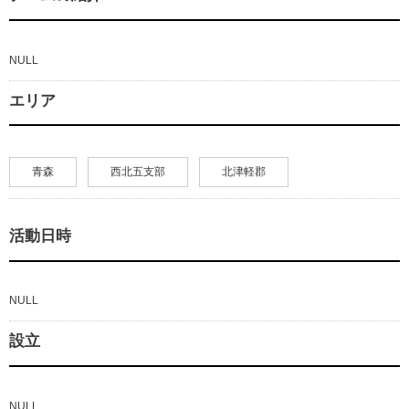
NULL
エリア
青森
西北五支部
北津軽郡
活動日時
NULL
設立
NULL