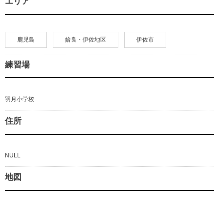
エリア
鹿児島
姶良・伊佐地区
伊佐市
練習場
羽月小学校
住所
NULL
地図