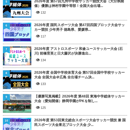
2026年度 第57回九州中学校サッカー競技大会（大分県開
5
催）優勝は神村学園中等部！全国大会出場...
132
2026年度 国民スポーツ大会 第47回四国ブロック大会サッ
6
カー競技 少年男子 徳島県、愛媛県...
117
2026年度 アストロスポーツ 和倉ユースサッカー大会 (石
7
川) 前橋育英と日大藤沢が決勝進出...
134
2026年度 全国中学校体育大会 第57回全国中学校サッカー
8
大会 全国大会＠広島 全出場チーム決...
133
【優勝写真掲載】2026年度 第48回 東海中学総体サッカー
9
大会（愛知開催）静岡学園がPKを制し...
125
2026年度 第53回東北総合スポーツ大会サッカー競技 兼 国
10
民スポーツ大会東北ブロック大会 少...