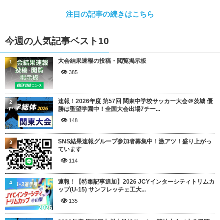
注目の記事の続きはこちら
今週の人気記事ベスト10
大会結果速報の投稿・閲覧掲示板
1
385
速報！2026年度 第57回 関東中学校サッカー大会＠茨城 優
2
勝は聖望学園中！全国大会出場7チー...
148
SNS結果速報グループ参加者募集中！激アツ！盛り上がっ
3
ています
114
速報！【特集記事追加】2026 JCYインターシティトリムカ
4
ップ(U-15) サンフレッチェ工大...
135