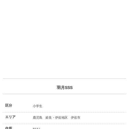
羽月SSS
区分
小学生
エリア
鹿児島 姶良・伊佐地区 伊佐市
住所
NULL