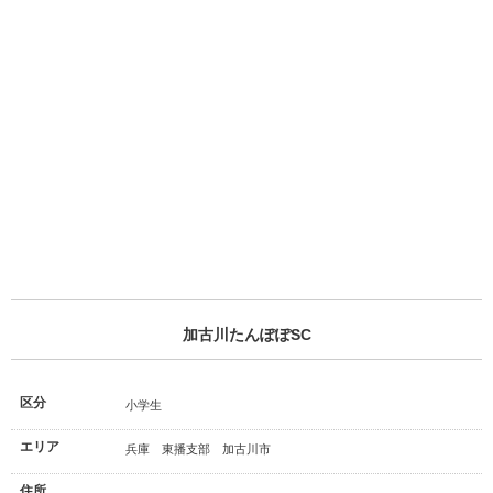
加古川たんぽぽSC
区分
小学生
エリア
兵庫 東播支部 加古川市
住所