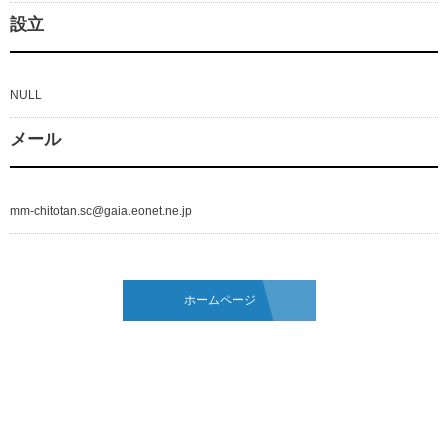
設立
NULL
メール
mm-chitotan.sc@gaia.eonet.ne.jp
ホームページ