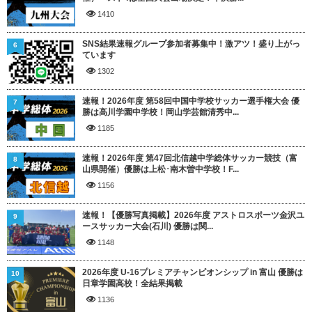
1410
SNS結果速報グループ参加者募集中！激アツ！盛り上がっ
6
ています
1302
速報！2026年度 第58回中国中学校サッカー選手権大会 優
7
勝は高川学園中学校！岡山学芸館清秀中...
1185
速報！2026年度 第47回北信越中学総体サッカー競技（富
8
山県開催）優勝は上松･南木曽中学校！F...
1156
速報！【優勝写真掲載】2026年度 アストロスポーツ金沢ユ
9
ースサッカー大会(石川) 優勝は関...
1148
2026年度 U-16プレミアチャンピオンシップ in 富山 優勝は
10
日章学園高校！全結果掲載
1136