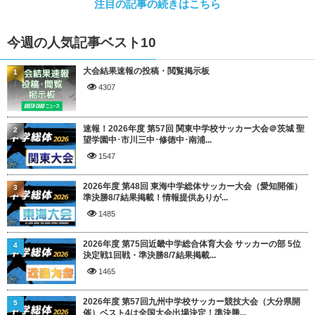
注目の記事の続きはこちら
今週の人気記事ベスト10
大会結果速報の投稿・閲覧掲示板
1
4307
速報！2026年度 第57回 関東中学校サッカー大会＠茨城 聖
2
望学園中･市川三中･修徳中･南浦...
1547
2026年度 第48回 東海中学総体サッカー大会（愛知開催）
3
準決勝8/7結果掲載！情報提供ありが...
1485
2026年度 第75回近畿中学総合体育大会 サッカーの部 5位
4
決定戦1回戦・準決勝8/7結果掲載...
1465
2026年度 第57回九州中学校サッカー競技大会（大分県開
5
催）ベスト4は全国大会出場決定！準決勝...