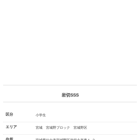
岩切SSS
区分
小学生
エリア
宮城 宮城野ブロック 宮城野区
住所
宮城県仙台市宮城野区岩切今市東１-２