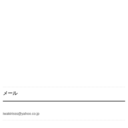
メール
iwakirisss@yahoo.co.jp