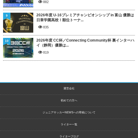
882
2026年度 U-16プレミアチャンピオンシップ in 富山 優勝は
9
日章学園高校！順位トーナ...
835
2026年度 CC杯／Connecting Community杯 裏インターハ
10
イ（静岡）優勝は...
819
運営会社
初めての方へ
ジュニアサッカーNEWSへの寄稿について
ライター一覧
ライターブログ