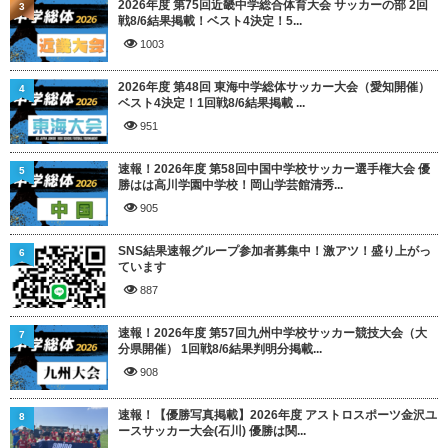
2026年度 第75回近畿中学総合体育大会 サッカーの部 2回
3
戦8/6結果掲載！ベスト4決定！5...
1003
2026年度 第48回 東海中学総体サッカー大会（愛知開催）
4
ベスト4決定！1回戦8/6結果掲載 ...
951
速報！2026年度 第58回中国中学校サッカー選手権大会 優
5
勝はは高川学園中学校！岡山学芸館清秀...
905
SNS結果速報グループ参加者募集中！激アツ！盛り上がっ
6
ています
887
速報！2026年度 第57回九州中学校サッカー競技大会（大
7
分県開催） 1回戦8/6結果判明分掲載...
908
速報！【優勝写真掲載】2026年度 アストロスポーツ金沢ユ
8
ースサッカー大会(石川) 優勝は関...