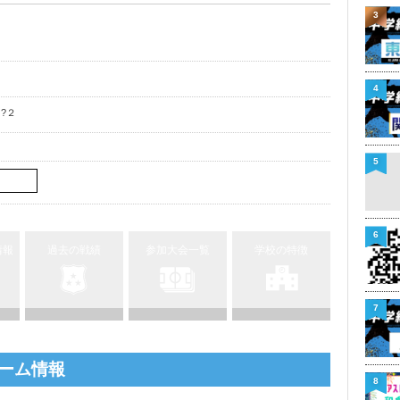
3
4
?２
5
6
情報
過去の戦績
参加大会一覧
学校の特徴
7
ーム情報
8