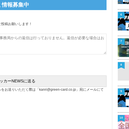
ミ情報募集中
6
ご投稿お願いします！
7
8
ルをお送りいただく際は「
kanri@green-card.co.jp
」宛にメールにて
9
10