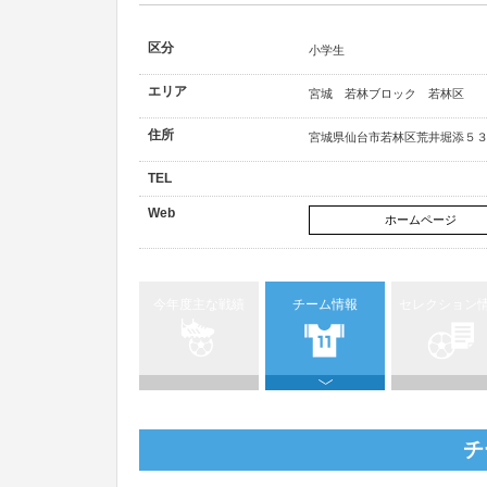
区分
小学生
エリア
宮城 若林ブロック 若林区
住所
宮城県仙台市若林区荒井堀添５３
TEL
Web
ホームページ
今年度主な戦績
チーム情報
セレクション
チ