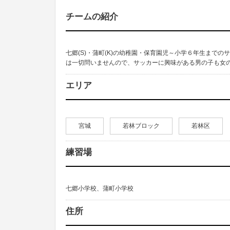
チームの紹介
七郷(S)・蒲町(K)の幼稚園・保育園児～小学６年生まで
は一切問いませんので、サッカーに興味がある男の子も女の
エリア
宮城
若林ブロック
若林区
練習場
七郷小学校、蒲町小学校
住所