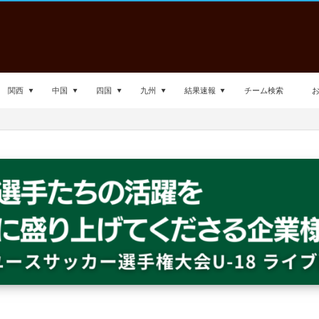
関西
中国
四国
九州
結果速報
チーム検索