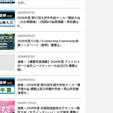
りが...
2026年8月7日
2026年度 第57回九州中学校サッカー競技大会
（大分県開催） 2回戦8/7結果掲載！準決勝は
8...
2026年8月2日
2026年度 CC杯／Connecting Community杯
裏インターハイ（静岡）優勝は...
2026年8月5日
速報！【優勝写真掲載】2026年度 アストロス
ポーツ金沢ユースサッカー大会(石川) 優勝は
関...
2026年8月5日
速報！2026年度 第58回中国中学校サッカー選
手権大会 優勝は高川学園中学校！岡山学芸館
清秀中...
2026年7月31日
速報！2026年度 全国高校総体女子サッカー競
技大会（女子インターハイ）@北海道 優勝は