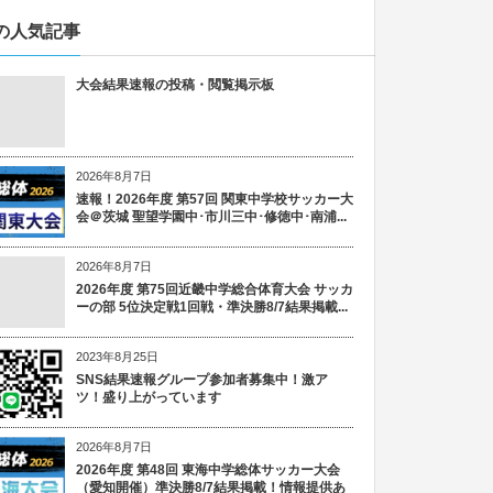
の人気記事
大会結果速報の投稿・閲覧掲示板
2026年8月7日
速報！2026年度 第57回 関東中学校サッカー大
会＠茨城 聖望学園中･市川三中･修徳中･南浦...
2026年8月7日
2026年度 第75回近畿中学総合体育大会 サッカ
ーの部 5位決定戦1回戦・準決勝8/7結果掲載...
2023年8月25日
SNS結果速報グループ参加者募集中！激ア
ツ！盛り上がっています
2026年8月7日
2026年度 第48回 東海中学総体サッカー大会
（愛知開催）準決勝8/7結果掲載！情報提供あ