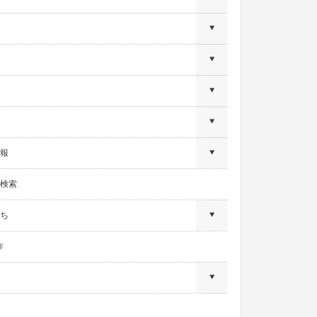
報
検索
ち
作