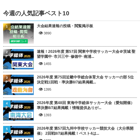
今週の人気記事ベスト10
大会結果速報の投稿・閲覧掲示板
1
3890
速報！2026年度 第57回 関東中学校サッカー大会＠茨城 聖
2
望学園中･市川三中･修徳中･南浦...
1455
2026年度 第75回近畿中学総合体育大会 サッカーの部 5位
3
決定戦1回戦・準決勝8/7結果掲載...
1395
2026年度 第48回 東海中学総体サッカー大会（愛知開催）
4
準決勝8/7結果掲載！情報提供ありが...
1393
2026年度 第57回九州中学校サッカー競技大会（大分県開
5
催） 2回戦8/7結果掲載！ベスト4は...