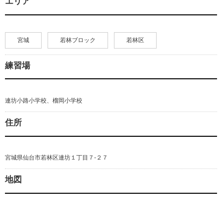
エリア
宮城
若林ブロック
若林区
練習場
連坊小路小学校、榴岡小学校
住所
宮城県仙台市若林区連坊１丁目７-２７
地図