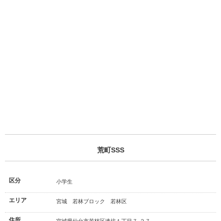
荒町SSS
区分
小学生
エリア
宮城 若林ブロック 若林区
住所
宮城県仙台市若林区連坊１丁目７-２７