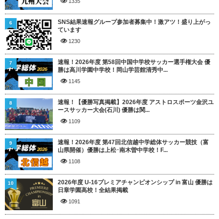
1335
SNS結果速報グループ参加者募集中！激アツ！盛り上がっ
6
ています
1230
速報！2026年度 第58回中国中学校サッカー選手権大会 優
7
勝は高川学園中学校！岡山学芸館清秀中...
1145
速報！【優勝写真掲載】2026年度 アストロスポーツ金沢ユ
8
ースサッカー大会(石川) 優勝は関...
1109
速報！2026年度 第47回北信越中学総体サッカー競技（富
9
山県開催）優勝は上松･南木曽中学校！F...
1108
2026年度 U-16プレミアチャンピオンシップ in 富山 優勝は
10
日章学園高校！全結果掲載
1091