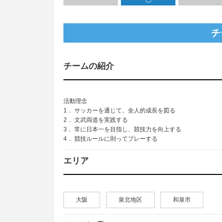
チ
チームの紹介
活動理念
1． サッカーを通じて、全人的成長を図る
2． 文武両道を実践する
3． 常に日本一を目指し、競技力を向上する
4． 競技ルールに則ってプレーする
エリア
大阪
泉北地区
和泉市