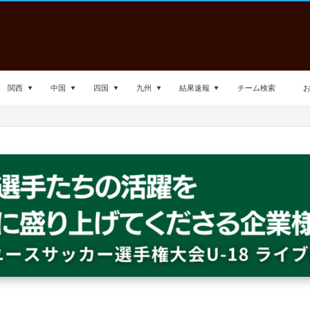
関西
中国
四国
九州
結果速報
チーム検索