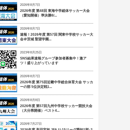
2026年8月7日
2026年度 第48回 東海中学総体サッカー大会
（愛知開催）準決勝8/...
2026年8月7日
速報！2026年度 第57回 関東中学校サッカー大
会＠茨城 聖望学園...
2023年8月25日
SNS結果速報グループ参加者募集中！激ア
ツ！盛り上がっています
2026年8月7日
2026年度 第75回近畿中学総合体育大会 サッカ
ーの部 5位決定戦1...
2026年8月8日
2026年度 第57回九州中学校サッカー競技大会
（大分県開催）ベスト4...
2026年7月27日
2026年度 高円宮杯 JFA U-15リーグ愛知1部･2