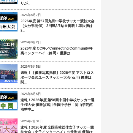
りが...
2026年8月7日
2026年度 第57回九州中学校サッカー競技大会
（大分県開催） 2回戦8/7結果掲載！準決勝は
8...
2026年8月2日
2026年度 CC杯／Connecting Community杯
裏インターハイ（静岡）優勝は...
2026年8月5日
速報！【優勝写真掲載】2026年度 アストロス
ポーツ金沢ユースサッカー大会(石川) 優勝は
関...
2026年8月5日
速報！2026年度 第58回中国中学校サッカー選
手権大会 優勝は高川学園中学校！岡山学芸館
清秀中...
2026年7月31日
速報！2026年度 全国高校総体女子サッカー競
技大会（女子インターハイ）@北海道 優勝は