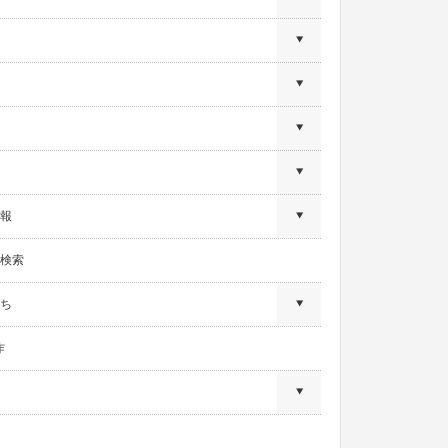
報
検索
ち
作