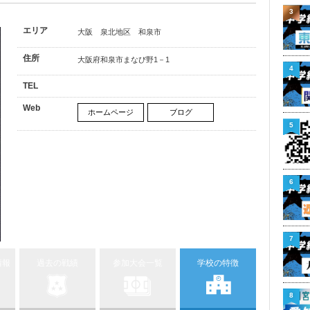
3
エリア
大阪 泉北地区 和泉市
住所
大阪府和泉市まなび野1－1
4
TEL
Web
ホームページ
ブログ
5
6
7
情報
過去の戦績
参加大会一覧
学校の特徴
8