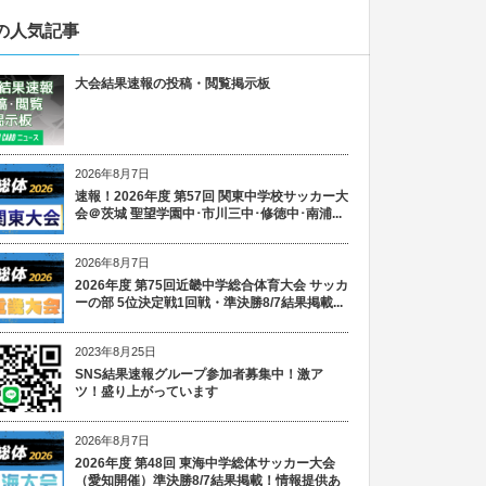
の人気記事
大会結果速報の投稿・閲覧掲示板
2026年8月7日
速報！2026年度 第57回 関東中学校サッカー大
会＠茨城 聖望学園中･市川三中･修徳中･南浦...
2026年8月7日
2026年度 第75回近畿中学総合体育大会 サッカ
ーの部 5位決定戦1回戦・準決勝8/7結果掲載...
2023年8月25日
SNS結果速報グループ参加者募集中！激ア
ツ！盛り上がっています
2026年8月7日
2026年度 第48回 東海中学総体サッカー大会
（愛知開催）準決勝8/7結果掲載！情報提供あ