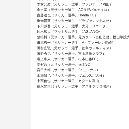
木村允彦（元サッカー選手、ファジアーノ岡山）
金永基（元サッカー選手、AC長野パルセイロ）
齋藤達也（サッカー選手、Honda FC）
重光貴葵（サッカー選手、ギラヴァンツ北九州）
下川誠吾（元サッカー選手、大分トリニータ）
鈴木磨人（フットサル選手、JAGLANCA）
楚輪博（元サッカー選手、元カターレ富山監督、桃山学院
田尻秀一（元サッカー選手、V・ファーレン長崎）
田村直弘（元サッカー選手、徳島ヴォルティス）
濱野勇気（サッカー選手、富山新庄クラブ）
道上隼人（サッカー選手、松本山雅FC）
南省吾（元サッカー選手、栃木SC）
宮田大輔（サッカー選手、FKモルナル）
山瀬彰也（サッカー選手、ヴェルスパ大分）
中西倫也（サッカー選手、カターレ富山）
徳永晃太郎（サッカー選手、アスルクラロ沼津）