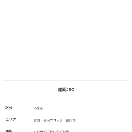
船岡JSC
区分
小学生
エリア
宮城 仙南ブロック 柴田郡
住所
宮城県柴田郡柴田町船岡