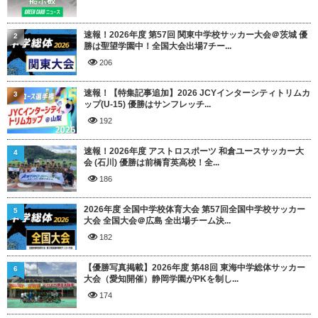
速報！2026年度 第57回 関東中学校サッカー大会＠茨城 優
2
勝は聖望学園中！全国大会出場7チー...
206
速報！【特集記事追加】2026 JCYインターシティトリムカ
3
ップ(U-15) 優勝はサンフレッチ...
192
速報！2026年度 アストロスポーツ 和倉ユースサッカー大
4
会 (石川) 優勝は前橋育英高校！全...
186
2026年度 全国中学校体育大会 第57回全国中学校サッカー
5
大会 全国大会＠広島 全出場チーム決...
182
【優勝写真掲載】2026年度 第48回 東海中学総体サッカー
6
大会（愛知開催）静岡学園がPKを制し...
174