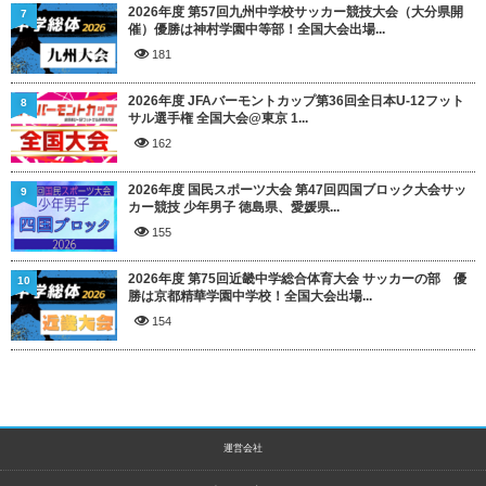
2026年度 第57回九州中学校サッカー競技大会（大分県開
7
催）優勝は神村学園中等部！全国大会出場...
181
2026年度 JFAバーモントカップ第36回全日本U-12フット
8
サル選手権 全国大会@東京 1...
162
2026年度 国民スポーツ大会 第47回四国ブロック大会サッ
9
カー競技 少年男子 徳島県、愛媛県...
155
2026年度 第75回近畿中学総合体育大会 サッカーの部 優
10
勝は京都精華学園中学校！全国大会出場...
154
運営会社