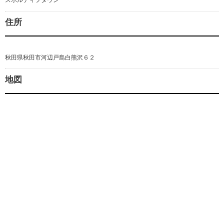
スポルティフタウン
住所
秋田県秋田市河辺戸島白熊沢６２
地図