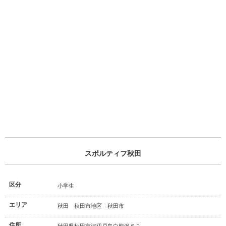
スポルティフ秋田
区分
小学生
エリア
秋田 秋田市地区 秋田市
住所
秋田県秋田市河辺戸島白熊沢６２