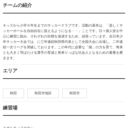
チームの紹介
キッズから小学６年生までのサッカークラブです。活動の基本は、「楽しくサ
ッカーボールを自由自在に扱えるようになる・・」ことです。日々個人技を中
心に練習に励み、それぞれの目標を達成するため、頑張っています。全日本少
年サッカー大会では、に三年連続秋田県代表として全国大会に出場し、二年連
続一次リーグを突破しております。この年代に必要な「個」の力を育て、将来
とも大きく羽ばたける選手の育成と将来りっぱな社会人となるための素養を磨
きます。
エリア
秋田
秋田市地区
秋田市
練習場