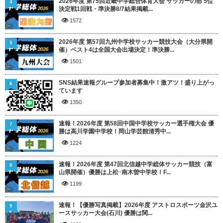
2026年度 第75回近畿中学総合体育大会 サッカーの部 5位
4
決定戦1回戦・準決勝8/7結果掲載...
1572
2026年度 第57回九州中学校サッカー競技大会（大分県開
5
催）ベスト4は全国大会出場決定！準決勝...
1501
SNS結果速報グループ参加者募集中！激アツ！盛り上がっ
6
ています
1350
速報！2026年度 第58回中国中学校サッカー選手権大会 優
7
勝は高川学園中学校！岡山学芸館清秀中...
1224
速報！2026年度 第47回北信越中学総体サッカー競技（富
8
山県開催）優勝は上松･南木曽中学校！F...
1199
速報！【優勝写真掲載】2026年度 アストロスポーツ金沢ユ
9
ースサッカー大会(石川) 優勝は関...