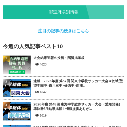
都道府県別情報
注目の記事の続きはこちら
今週の人気記事ベスト10
大会結果速報の投稿・閲覧掲示板
1
4628
速報！2026年度 第57回 関東中学校サッカー大会＠茨城 聖
2
望学園中･市川三中･修徳中･南浦...
1647
2026年度 第48回 東海中学総体サッカー大会（愛知開催）
3
準決勝8/7結果掲載！情報提供ありが...
1619