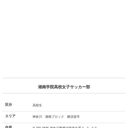
湘南学院高校女子サッカー部
区分
高校生
エリア
神奈川 湘南ブロック 横須賀市
住所
〒239-0835 神奈川県横須賀市佐原２−２−２０