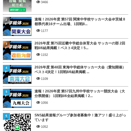
3466
速報！2026年度 第57回 関東中学校サッカー大会＠茨城 8
2
都県代表16チーム出場、1回戦8...
1177
2026年度 第75回近畿中学総合体育大会 サッカーの部 2回
3
戦8/6結果掲載！ベスト4決定！5...
1152
2026年度 第48回 東海中学総体サッカー大会（愛知開催）
4
ベスト4決定！1回戦8/6結果掲載 ...
1109
速報！2026年度 第57回九州中学校サッカー競技大会（大
5
分県開催） 1回戦8/6全結果掲載！2...
1056
SNS結果速報グループ参加者募集中！激アツ！盛り上がっ
6
ています
1052