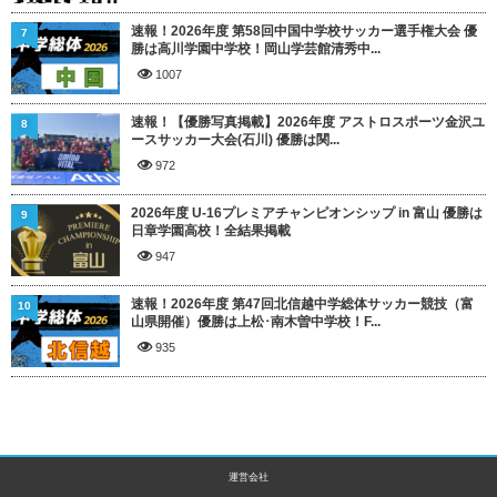
速報！2026年度 第58回中国中学校サッカー選手権大会 優
7
勝は高川学園中学校！岡山学芸館清秀中...
1007
速報！【優勝写真掲載】2026年度 アストロスポーツ金沢ユ
8
ースサッカー大会(石川) 優勝は関...
972
2026年度 U-16プレミアチャンピオンシップ in 富山 優勝は
9
日章学園高校！全結果掲載
947
速報！2026年度 第47回北信越中学総体サッカー競技（富
10
山県開催）優勝は上松･南木曽中学校！F...
935
運営会社