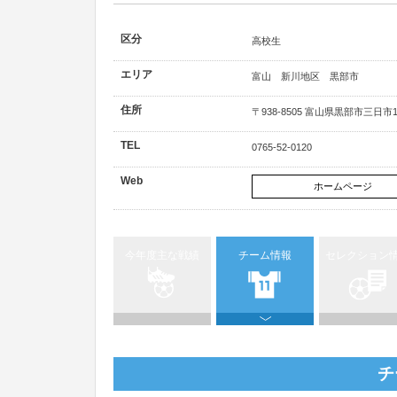
区分
高校生
エリア
富山 新川地区 黒部市
住所
〒938-8505 富山県黒部市三日市1
TEL
0765-52-0120
Web
ホームページ
今年度主な戦績
チーム情報
セレクション
チ