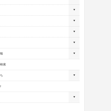
報
検索
ち
作