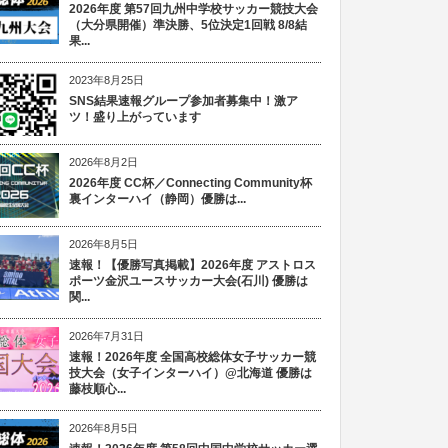
2026年度 第57回九州中学校サッカー競技大会
（大分県開催）準決勝、5位決定1回戦 8/8結
果...
2023年8月25日
SNS結果速報グループ参加者募集中！激ア
ツ！盛り上がっています
2026年8月2日
2026年度 CC杯／Connecting Community杯
裏インターハイ（静岡）優勝は...
2026年8月5日
速報！【優勝写真掲載】2026年度 アストロス
ポーツ金沢ユースサッカー大会(石川) 優勝は
関...
2026年7月31日
速報！2026年度 全国高校総体女子サッカー競
技大会（女子インターハイ）@北海道 優勝は
藤枝順心...
2026年8月5日