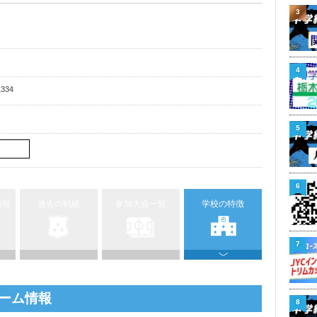
3
4
334
5
6
情報
過去の戦績
参加大会一覧
学校の特徴
7
ーム情報
8