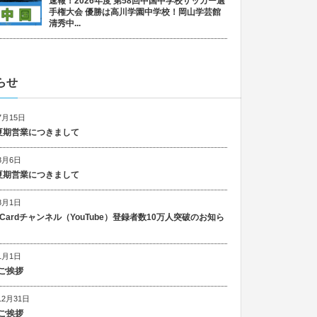
速報！2026年度 第58回中国中学校サッカー選
手権大会 優勝は高川学園中学校！岡山学芸館
清秀中...
らせ
7月15日
6 夏期営業につきまして
8月6日
5 夏期営業につきまして
8月1日
n Cardチャンネル（YouTube）登録者数10万人突破のお知ら
1月1日
ご挨拶
12月31日
ご挨拶