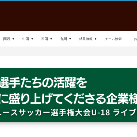
関西
中国
四国
九州
結果速報
チーム検索