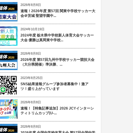
2026年8月8日
速報！2026年度 第57回 関東中学校サッカー大
会＠茨城 聖望学園中...
2024年10月19日
2024年度 栃木県中学校新人体育大会サッカー
大会 優勝は真岡東中学校...
2026年8月8日
2026年度 第57回九州中学校サッカー競技大会
（大分県開催）準決勝、...
2023年8月25日
SNS結果速報グループ参加者募集中！激ア
ツ！盛り上がっています
2026年8月8日
速報！【特集記事追加】2026 JCYインターシ
ティトリムカップ(U-...
2026年8月8日
2026年度 全国中学校体育大会 第57回全国中学