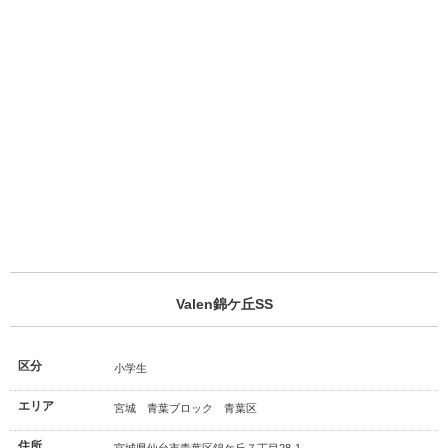
Valen錦ケ丘SS
区分
小学生
エリア
宮城 青葉ブロック 青葉区
住所
宮城県仙台市青葉区錦ケ丘７丁目28-1