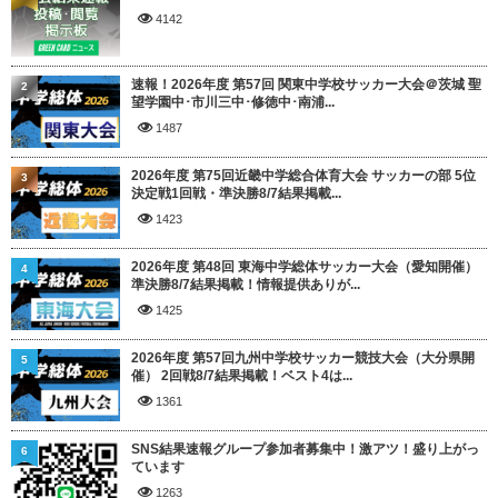
4142
速報！2026年度 第57回 関東中学校サッカー大会＠茨城 聖
2
望学園中･市川三中･修徳中･南浦...
1487
2026年度 第75回近畿中学総合体育大会 サッカーの部 5位
3
決定戦1回戦・準決勝8/7結果掲載...
1423
2026年度 第48回 東海中学総体サッカー大会（愛知開催）
4
準決勝8/7結果掲載！情報提供ありが...
1425
2026年度 第57回九州中学校サッカー競技大会（大分県開
5
催） 2回戦8/7結果掲載！ベスト4は...
1361
SNS結果速報グループ参加者募集中！激アツ！盛り上がっ
6
ています
1263