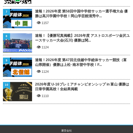
速報！2026年度 第58回中国中学校サッカー選手権大会 優
7
勝は高川学園中学校！岡山学芸館清秀中...
1157
速報！【優勝写真掲載】2026年度 アストロスポーツ金沢ユ
8
ースサッカー大会(石川) 優勝は関...
1124
速報！2026年度 第47回北信越中学総体サッカー競技（富
9
山県開催）優勝は上松･南木曽中学校！F...
1124
2026年度 U-16プレミアチャンピオンシップ in 富山 優勝は
10
日章学園高校！全結果掲載
1110
運営会社