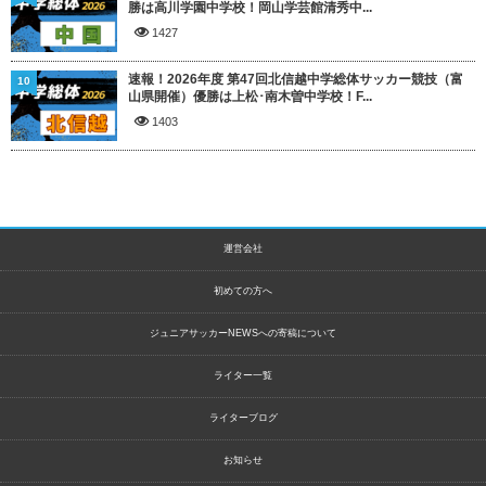
勝は高川学園中学校！岡山学芸館清秀中...
1427
速報！2026年度 第47回北信越中学総体サッカー競技（富
10
山県開催）優勝は上松･南木曽中学校！F...
1403
運営会社
初めての方へ
ジュニアサッカーNEWSへの寄稿について
ライター一覧
ライターブログ
お知らせ