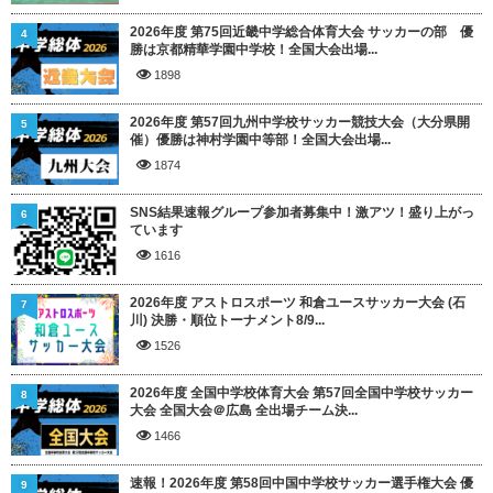
2026年度 第75回近畿中学総合体育大会 サッカーの部 優
4
勝は京都精華学園中学校！全国大会出場...
1898
2026年度 第57回九州中学校サッカー競技大会（大分県開
5
催）優勝は神村学園中等部！全国大会出場...
1874
SNS結果速報グループ参加者募集中！激アツ！盛り上がっ
6
ています
1616
2026年度 アストロスポーツ 和倉ユースサッカー大会 (石
7
川) 決勝・順位トーナメント8/9...
1526
2026年度 全国中学校体育大会 第57回全国中学校サッカー
8
大会 全国大会＠広島 全出場チーム決...
1466
速報！2026年度 第58回中国中学校サッカー選手権大会 優
9