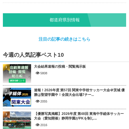
都道府県別情報
注目の記事の続きはこちら
今週の人気記事ベスト10
大会結果速報の投稿・閲覧掲示板
1
5808
速報！2026年度 第57回 関東中学校サッカー大会＠茨城 優
2
勝は聖望学園中！全国大会出場7チー...
2055
【優勝写真掲載】2026年度 第48回 東海中学総体サッカー
3
大会（愛知開催）静岡学園がPKを制し...
2016