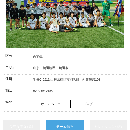
区分
高校生
エリア
山形 鶴岡地区 鶴岡市
住所
〒997-0211 山形県鶴岡市羽黒町手向薬師沢198
TEL
0235-62-2105
Web
ホームページ
ブログ
今年度主な戦績
チーム情報
セレクション情報