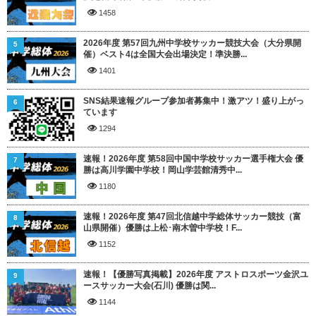
1458
2026年度 第57回九州中学校サッカー競技大会（大分県開
5
催）ベスト4は全国大会出場決定！準決勝...
1401
SNS結果速報グループ参加者募集中！激アツ！盛り上がっ
6
ています
1294
速報！2026年度 第58回中国中学校サッカー選手権大会 優
7
勝は高川学園中学校！岡山学芸館清秀中...
1180
速報！2026年度 第47回北信越中学総体サッカー競技（富
8
山県開催）優勝は上松･南木曽中学校！F...
1152
速報！【優勝写真掲載】2026年度 アストロスポーツ金沢ユ
9
ースサッカー大会(石川) 優勝は関...
1144