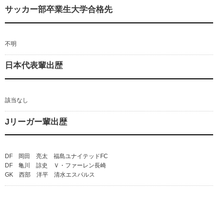
サッカー部卒業生大学合格先
不明
日本代表輩出歴
該当なし
Jリーガー輩出歴
DF 岡田 亮太 福島ユナイテッドFC
DF 亀川 諒史 Ｖ・ファーレン長崎
GK 西部 洋平 清水エスパルス