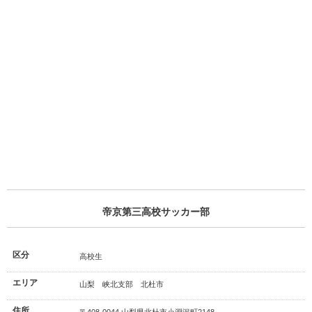
帝京第三高校サッカー部
区分
高校生
エリア
山梨 峡北支部 北杜市
住所
〒408-0044 山梨県北杜市小淵沢町2148