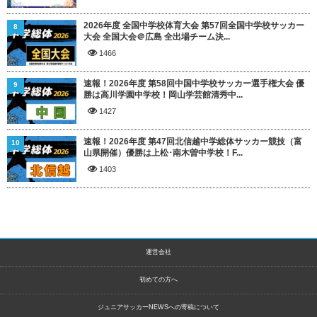
2026年度 全国中学校体育大会 第57回全国中学校サッカー
8
大会 全国大会＠広島 全出場チーム決...
1466
速報！2026年度 第58回中国中学校サッカー選手権大会 優
9
勝は高川学園中学校！岡山学芸館清秀中...
1427
速報！2026年度 第47回北信越中学総体サッカー競技（富
10
山県開催）優勝は上松･南木曽中学校！F...
1403
運営会社
初めての方へ
ジュニアサッカーNEWSへの寄稿について