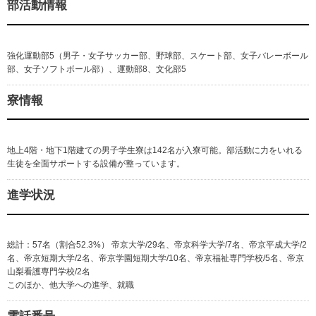
部活動情報
強化運動部5（男子・女子サッカー部、野球部、スケート部、女子バレーボール
部、女子ソフトボール部）、運動部8、文化部5
寮情報
地上4階・地下1階建ての男子学生寮は142名が入寮可能。部活動に力をいれる
生徒を全面サポートする設備が整っています。
進学状況
総計：57名（割合52.3%） 帝京大学/29名、帝京科学大学/7名、帝京平成大学/2
名、帝京短期大学/2名、帝京学園短期大学/10名、帝京福祉専門学校/5名、帝京
山梨看護専門学校/2名
このほか、他大学への進学、就職