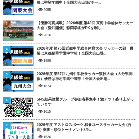
勝は聖望学園中！全国大会出場7チー...
2055
【優勝写真掲載】2026年度 第48回 東海中学総体サッカー
3
大会（愛知開催）静岡学園がPKを制し...
2016
2026年度 第75回近畿中学総合体育大会 サッカーの部 優
4
勝は京都精華学園中学校！全国大会出場...
1898
2026年度 第57回九州中学校サッカー競技大会（大分県開
5
催）優勝は神村学園中等部！全国大会出場...
1874
SNS結果速報グループ参加者募集中！激アツ！盛り上がっ
6
ています
1615
2026年度 アストロスポーツ 和倉ユースサッカー大会 (石
7
川) 決勝・順位トーナメント8/9...
1526