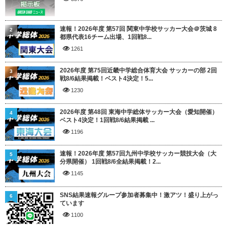
速報！2026年度 第57回 関東中学校サッカー大会＠茨城 8
2
都県代表16チーム出場、1回戦8...
1261
2026年度 第75回近畿中学総合体育大会 サッカーの部 2回
3
戦8/6結果掲載！ベスト4決定！5...
1230
2026年度 第48回 東海中学総体サッカー大会（愛知開催）
4
ベスト4決定！1回戦8/6結果掲載 ...
1196
速報！2026年度 第57回九州中学校サッカー競技大会（大
5
分県開催） 1回戦8/6全結果掲載！2...
1145
SNS結果速報グループ参加者募集中！激アツ！盛り上がっ
6
ています
1100