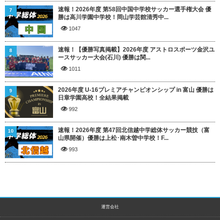
速報！2026年度 第58回中国中学校サッカー選手権大会 優
7
勝は高川学園中学校！岡山学芸館清秀中...
1047
速報！【優勝写真掲載】2026年度 アストロスポーツ金沢ユ
8
ースサッカー大会(石川) 優勝は関...
1011
2026年度 U-16プレミアチャンピオンシップ in 富山 優勝は
9
日章学園高校！全結果掲載
992
速報！2026年度 第47回北信越中学総体サッカー競技（富
10
山県開催）優勝は上松･南木曽中学校！F...
993
運営会社