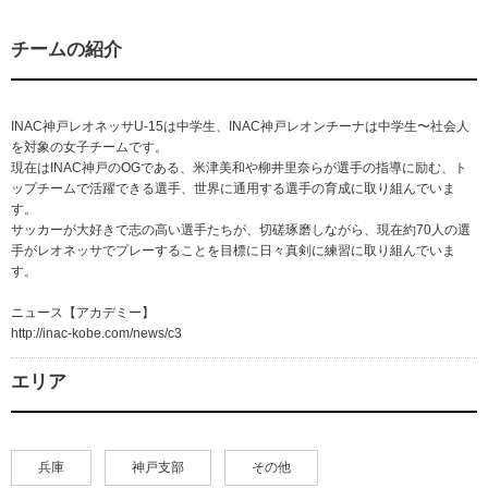
チームの紹介
INAC神戸レオネッサU-15は中学生、INAC神戸レオンチーナは中学生〜社会人
を対象の女子チームです。
現在はINAC神戸のOGである、米津美和や柳井里奈らが選手の指導に励む、ト
ップチームで活躍できる選手、世界に通用する選手の育成に取り組んでいま
す。
サッカーが大好きで志の高い選手たちが、切磋琢磨しながら、現在約70人の選
手がレオネッサでプレーすることを目標に日々真剣に練習に取り組んでいま
す。
ニュース【アカデミー】
http://inac-kobe.com/news/c3
エリア
兵庫
神戸支部
その他