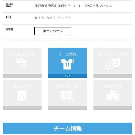
住所
神戸市東灘区向洋町中７−１−１ INACクラブハウス
TEL
０７８−８２２−０１７９
Web
ホームページ
今年度主な戦績
チーム情報
セレクション情報
過去の戦績
参加大会一覧
学校の特徴
チーム情報