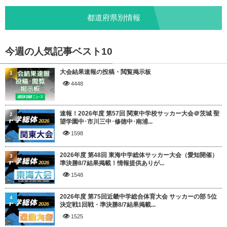
都道府県別情報
今週の人気記事ベスト10
大会結果速報の投稿・閲覧掲示板
1
4448
速報！2026年度 第57回 関東中学校サッカー大会＠茨城 聖
2
望学園中･市川三中･修徳中･南浦...
1598
2026年度 第48回 東海中学総体サッカー大会（愛知開催）
3
準決勝8/7結果掲載！情報提供ありが...
1548
2026年度 第75回近畿中学総合体育大会 サッカーの部 5位
4
決定戦1回戦・準決勝8/7結果掲載...
1525