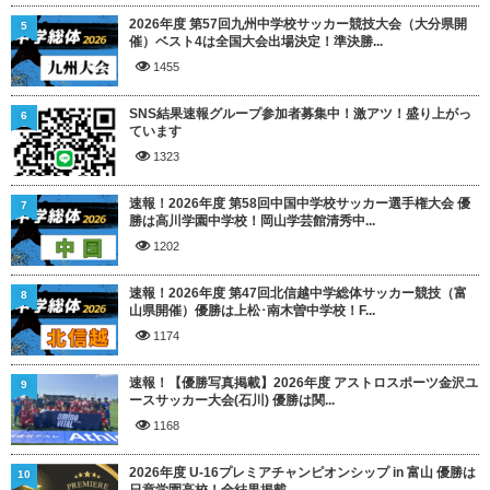
2026年度 第57回九州中学校サッカー競技大会（大分県開
5
催）ベスト4は全国大会出場決定！準決勝...
1455
SNS結果速報グループ参加者募集中！激アツ！盛り上がっ
6
ています
1323
速報！2026年度 第58回中国中学校サッカー選手権大会 優
7
勝は高川学園中学校！岡山学芸館清秀中...
1202
速報！2026年度 第47回北信越中学総体サッカー競技（富
8
山県開催）優勝は上松･南木曽中学校！F...
1174
速報！【優勝写真掲載】2026年度 アストロスポーツ金沢ユ
9
ースサッカー大会(石川) 優勝は関...
1168
2026年度 U-16プレミアチャンピオンシップ in 富山 優勝は
10