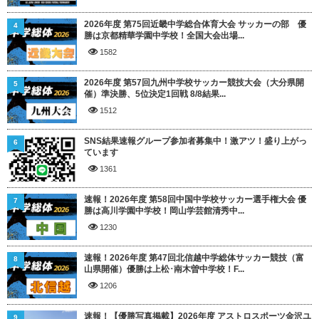
2026年度 第75回近畿中学総合体育大会 サッカーの部 優
4
勝は京都精華学園中学校！全国大会出場...
1582
2026年度 第57回九州中学校サッカー競技大会（大分県開
5
催）準決勝、5位決定1回戦 8/8結果...
1512
SNS結果速報グループ参加者募集中！激アツ！盛り上がっ
6
ています
1361
速報！2026年度 第58回中国中学校サッカー選手権大会 優
7
勝は高川学園中学校！岡山学芸館清秀中...
1230
速報！2026年度 第47回北信越中学総体サッカー競技（富
8
山県開催）優勝は上松･南木曽中学校！F...
1206
速報！【優勝写真掲載】2026年度 アストロスポーツ金沢ユ
9