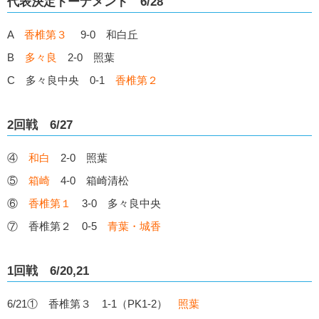
代表決定トーナメント 6/28
A
香椎第３
9-0 和白丘
B
多々良
2-0 照葉
C 多々良中央 0-1
香椎第２
2回戦 6/27
④
和白
2-0 照葉
⑤
箱崎
4-0 箱崎清松
⑥
香椎第１
3-0 多々良中央
⑦ 香椎第２ 0-5
青葉・城香
1回戦 6/20,21
6/21① 香椎第３ 1-1（PK1-2）
照葉