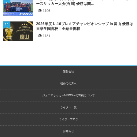
ースサッカー大会(石川) 優勝は関...
1196
2026年度 U-16プレミアチャンピオンシップ in 富山 優勝は
10
日章学園高校！全結果掲載
1181
運営会社
初めての方へ
ジュニアサッカーNEWSへの寄稿について
ライター一覧
ライターブログ
お知らせ