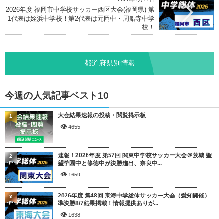
2026年度 福岡市中学校サッカー西区大会(福岡県) 第
1代表は姪浜中学校！第2代表は元岡中・周船寺中学
校！
都道府県別情報
今週の人気記事ベスト10
大会結果速報の投稿・閲覧掲示板
1
4655
速報！2026年度 第57回 関東中学校サッカー大会＠茨城 聖
2
望学園中と修徳中が決勝進出、奈良中...
1659
2026年度 第48回 東海中学総体サッカー大会（愛知開催）
3
準決勝8/7結果掲載！情報提供ありが...
1638