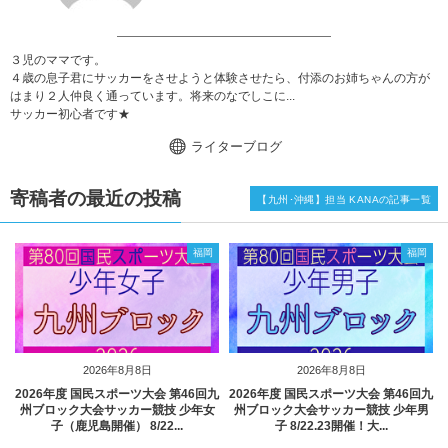
３児のママです。
４歳の息子君にサッカーをさせようと体験させたら、付添のお姉ちゃんの方が
はまり２人仲良く通っています。将来のなでしこに...
サッカー初心者です★
ライターブログ
寄稿者の最近の投稿
【九州･沖縄】担当 KANAの記事一覧
福岡
福岡
2026年8月8日
2026年8月8日
2026年度 国民スポーツ大会 第46回九
2026年度 国民スポーツ大会 第46回九
州ブロック大会サッカー競技 少年女
州ブロック大会サッカー競技 少年男
子（鹿児島開催） 8/22...
子 8/22.23開催！大...