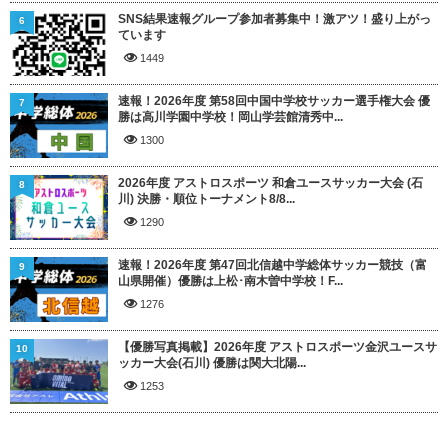
SNS結果速報グループ参加者募集中！激アツ！盛り上がっ
6
ています
1449
速報！2026年度 第58回中国中学校サッカー選手権大会 優
7
勝は高川学園中学校！岡山学芸館清秀中...
1300
2026年度 アストロスポーツ 和倉ユースサッカー大会 (石
8
川) 決勝・順位トーナメント8/8...
1290
速報！2026年度 第47回北信越中学総体サッカー競技（富
9
山県開催）優勝は上松･南木曽中学校！F...
1276
【優勝写真掲載】2026年度 アストロスポーツ金沢ユースサ
10
ッカー大会(石川) 優勝は関大北陽...
1253