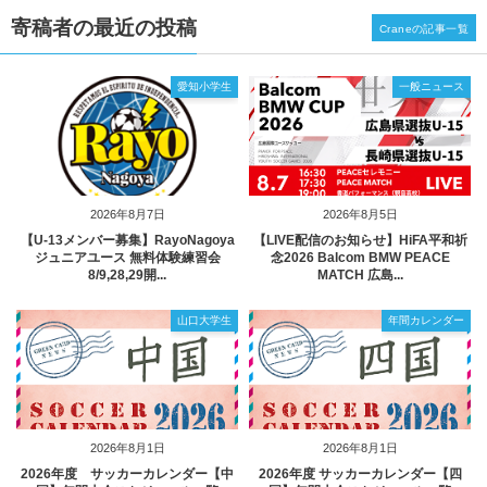
寄稿者の最近の投稿
Craneの記事一覧
愛知小学生
一般ニュース
2026年8月7日
2026年8月5日
【U-13メンバー募集】RayoNagoya
【LIVE配信のお知らせ】HiFA平和祈
ジュニアユース 無料体験練習会
念2026 Balcom BMW PEACE
8/9,28,29開...
MATCH 広島...
山口大学生
年間カレンダー
2026年8月1日
2026年8月1日
2026年度 サッカーカレンダー【中
2026年度 サッカーカレンダー【四