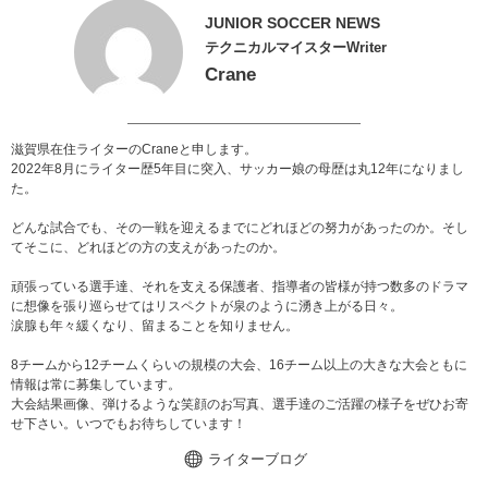
JUNIOR SOCCER NEWS
テクニカルマイスターWriter
Crane
滋賀県在住ライターのCraneと申します。
2022年8月にライター歴5年目に突入、サッカー娘の母歴は丸12年になりまし
た。
どんな試合でも、その一戦を迎えるまでにどれほどの努力があったのか。そし
てそこに、どれほどの方の支えがあったのか。
頑張っている選手達、それを支える保護者、指導者の皆様が持つ数多のドラマ
に想像を張り巡らせてはリスペクトが泉のように湧き上がる日々。
涙腺も年々緩くなり、留まることを知りません。
8チームから12チームくらいの規模の大会、16チーム以上の大きな大会ともに
情報は常に募集しています。
大会結果画像、弾けるような笑顔のお写真、選手達のご活躍の様子をぜひお寄
せ下さい。いつでもお待ちしています！
ライターブログ