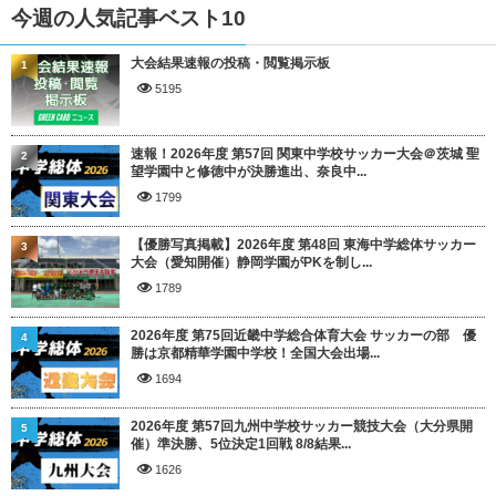
今週の人気記事ベスト10
大会結果速報の投稿・閲覧掲示板
1
5195
速報！2026年度 第57回 関東中学校サッカー大会＠茨城 聖
2
望学園中と修徳中が決勝進出、奈良中...
1799
【優勝写真掲載】2026年度 第48回 東海中学総体サッカー
3
大会（愛知開催）静岡学園がPKを制し...
1789
2026年度 第75回近畿中学総合体育大会 サッカーの部 優
4
勝は京都精華学園中学校！全国大会出場...
1694
2026年度 第57回九州中学校サッカー競技大会（大分県開
5
催）準決勝、5位決定1回戦 8/8結果...
1626