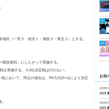
）
9
各地区（一宮３・稲沢１・海部３・尾北３）とする。
10
サッカー競技規則」にしたがって実施する。
勝戦を実施する。※3位決定戦は行わない。
お知
メント戦において、同点の場合は、PK方式(5+α)により決定
2026年
202
る。
2025年
202