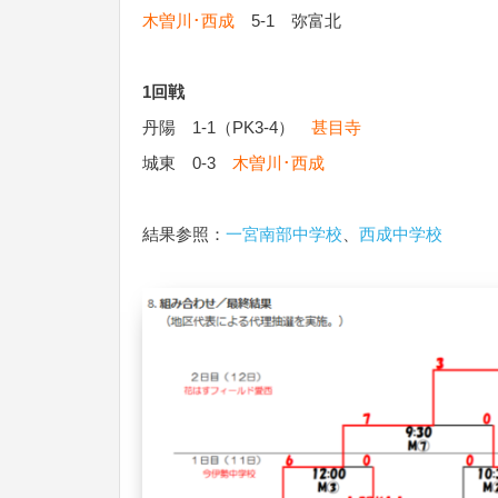
木曽川･西成
5-1 弥富北
1回戦
丹陽 1-1（PK3-4）
甚目寺
城東 0-3
木曽川･西成
結果参照：
一宮南部中学校
、
西成中学校