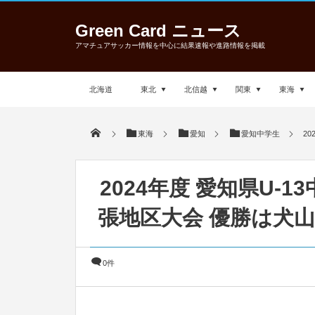
Green Card ニュース
アマチュアサッカー情報を中心に結果速報や進路情報を掲載
北海道
東北
北信越
関東
東海
東海
愛知
愛知中学生
2
2024年度 愛知県U-
張地区大会 優勝は犬
0件