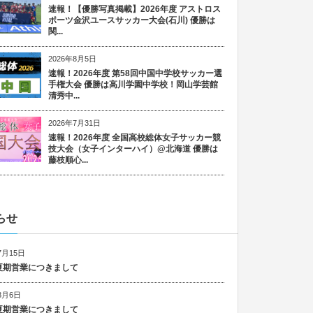
速報！【優勝写真掲載】2026年度 アストロス
ポーツ金沢ユースサッカー大会(石川) 優勝は
関...
2026年8月5日
速報！2026年度 第58回中国中学校サッカー選
手権大会 優勝は高川学園中学校！岡山学芸館
清秀中...
2026年7月31日
速報！2026年度 全国高校総体女子サッカー競
技大会（女子インターハイ）@北海道 優勝は
藤枝順心...
らせ
7月15日
6 夏期営業につきまして
8月6日
5 夏期営業につきまして