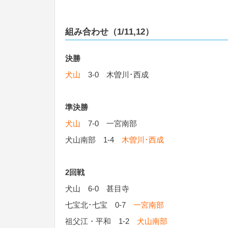
組み合わせ（1/11,12）
決勝
犬山
3-0 木曽川･西成
準決勝
犬山
7-0 一宮南部
犬山南部 1-4
木曽川･西成
2回戦
犬山 6-0 甚目寺
七宝北･七宝 0-7
一宮南部
祖父江・平和 1-2
犬山南部