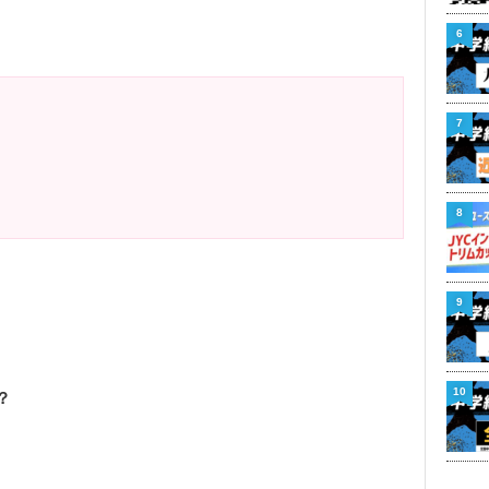
6
7
8
9
10
？