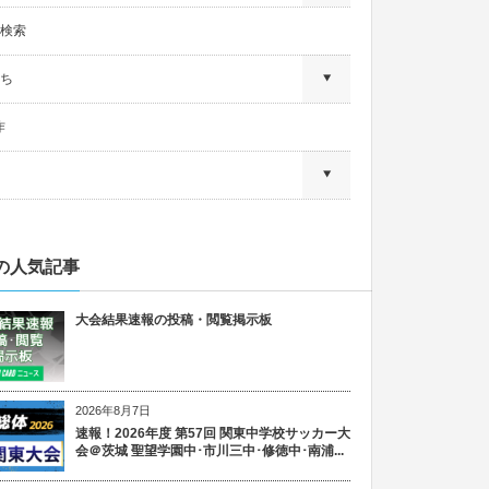
検索
ち
作
の人気記事
大会結果速報の投稿・閲覧掲示板
2026年8月7日
速報！2026年度 第57回 関東中学校サッカー大
会＠茨城 聖望学園中･市川三中･修徳中･南浦...