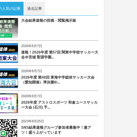
の人気の記事
過去記事
大会結果速報の投稿・閲覧掲示板
2026年8月7日
速報！2026年度 第57回 関東中学校サッカー大
会＠茨城 聖望学園...
2026年8月7日
2026年度 第48回 東海中学総体サッカー大会
（愛知開催）準決勝8/...
2026年8月7日
2026年度 アストロスポーツ 和倉ユースサッカ
ー大会 (石川) 予...
2023年8月25日
SNS結果速報グループ参加者募集中！激ア
ツ！盛り上がっています