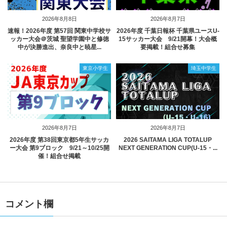
2026年8月8日
2026年8月7日
速報！2026年度 第57回 関東中学校サ
2026年度 千葉日報杯 千葉県ユースU-
ッカー大会＠茨城 聖望学園中と修徳
15サッカー大会 9/21開幕！大会概
中が決勝進出、奈良中と暁星...
要掲載！組合せ募集
東京小学生
埼玉中学生
2026年8月7日
2026年8月7日
2026年度 第38回東京都5年生サッカ
2026 SAITAMA LIGA TOTALUP
ー大会 第9ブロック 9/21～10/25開
NEXT GENERATION CUP(U-15・...
催！組合せ掲載
コメント欄