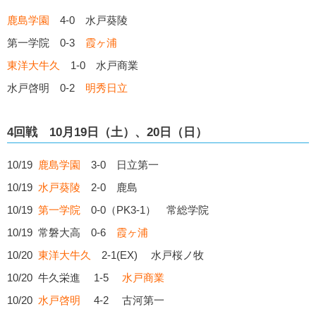
鹿島学園
4-0 水戸葵陵
第一学院 0-3
霞ヶ浦
東洋大牛久
1-0 水戸商業
水戸啓明 0-2
明秀日立
4回戦 10月19日（土）、20日（日）
10/19
鹿島学園
3-0 日立第一
10/19
水戸葵陵
2-0 鹿島
10/19
第一学院
0-0（PK3-1） 常総学院
10/19 常磐大高 0-6
霞ヶ浦
10/20
東洋大牛久
2-1(EX) 水戸桜ノ牧
10/20 牛久栄進 1-5
水戸商業
10/20
水戸啓明
4-2 古河第一