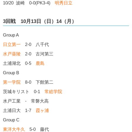
10/20 波崎 0-0(PK3-4)
明秀日立
3回戦 10月13日（日）14（月）
Group A
日立第一
2-0 八千代
水戸葵陵
2-0 古河第三
土浦湖北 0-5
鹿島
Group B
第一学院
8-0 下館第二
茨城キリスト 0-1
常総学院
水戸工業 - 常磐大高
土浦日大 1-7
霞ヶ浦
Group C
東洋大牛久
5-0 藤代