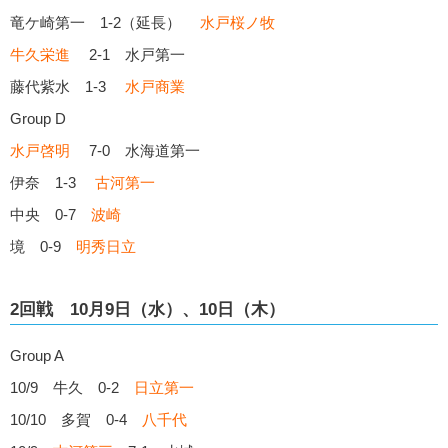
竜ケ崎第一 1-2（延長）
水戸桜ノ牧
牛久栄進
2-1 水戸第一
藤代紫水 1-3
水戸商業
Group D
水戸啓明
7-0 水海道第一
伊奈 1-3
古河第一
中央 0-7
波崎
境 0-9
明秀日立
2回戦 10月9日（水）、10日（木）
Group A
10/9 牛久 0-2
日立第一
10/10 多賀 0-4
八千代