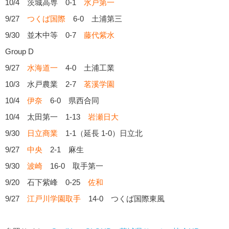
10/4 茨城高専 0-1
水戸第一
9/27
つくば国際
6-0 土浦第三
9/30 並木中等 0-7
藤代紫水
Group D
9/27
水海道一
4-0 土浦工業
10/3 水戸農業 2-7
茗溪学園
10/4
伊奈
6-0 県西合同
10/4 太田第一 1-13
岩瀬日大
9/30
日立商業
1-1（延長 1-0）日立北
9/27
中央
2-1 麻生
9/30
波崎
16-0 取手第一
9/20 石下紫峰 0-25
佐和
9/27
江戸川学園取手
14-0 つくば国際東風