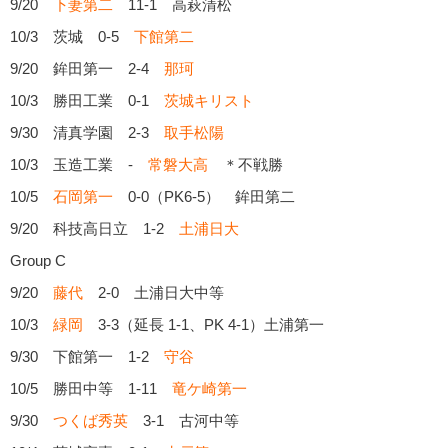
9/20
下妻第二
11-1 高萩清松
10/3 茨城 0-5
下館第二
9/20 鉾田第一 2-4
那珂
10/3 勝田工業 0-1
茨城キリスト
9/30 清真学園 2-3
取手松陽
10/3 玉造工業 -
常磐大高
＊不戦勝
10/5
石岡第一
0-0（PK6-5） 鉾田第二
9/20 科技高日立 1-2
土浦日大
Group C
9/20
藤代
2-0 土浦日大中等
10/3
緑岡
3-3（延長 1-1、PK 4-1）土浦第一
9/30 下館第一 1-2
守谷
10/5 勝田中等 1-11
竜ケ崎第一
9/30
つくば秀英
3-1 古河中等