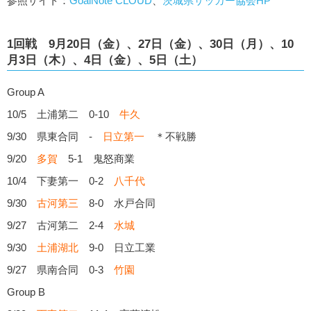
参照サイト：
GoalNote CLOUD
、
茨城県サッカー協会HP
1回戦 9月20日（金）、27日（金）、30日（月）、10
月3日（木）、4日（金）、5日（土）
Group A
10/5 土浦第二 0-10
牛久
9/30 県東合同 -
日立第一
＊不戦勝
9/20
多賀
5-1 鬼怒商業
10/4 下妻第一 0-2
八千代
9/30
古河第三
8-0 水戸合同
9/27 古河第二 2-4
水城
9/30
土浦湖北
9-0 日立工業
9/27 県南合同 0-3
竹園
Group B