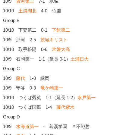
10/9
古河第三
7-1 水城
10/10
土浦湖北
4-0 竹園
Group B
10/10 下妻第二 0-1
下館第二
10/9 那珂 2-5
茨城キリスト
10/10 取手松陽 0-6
常磐大高
10/9 石岡第一 1-1（延長 0-1）
土浦日大
Group C
10/9
藤代
1-0 緑岡
10/9 守谷 0-3
竜ケ崎第一
10/10 つくば秀英 1-1（延長 1-2）
水戸第一
10/10 つくば国際 1-4
藤代紫水
Group D
10/9
水海道第一
- 茗溪学園
＊不戦勝