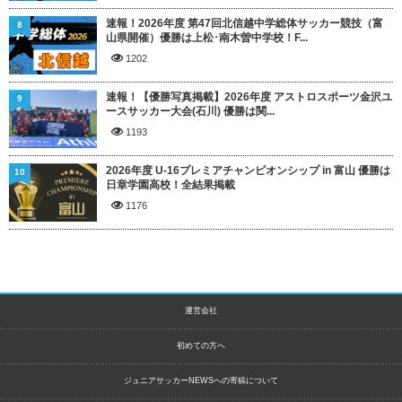
速報！2026年度 第47回北信越中学総体サッカー競技（富
8
山県開催）優勝は上松･南木曽中学校！F...
1202
速報！【優勝写真掲載】2026年度 アストロスポーツ金沢ユ
9
ースサッカー大会(石川) 優勝は関...
1193
2026年度 U-16プレミアチャンピオンシップ in 富山 優勝は
10
日章学園高校！全結果掲載
1176
運営会社
初めての方へ
ジュニアサッカーNEWSへの寄稿について