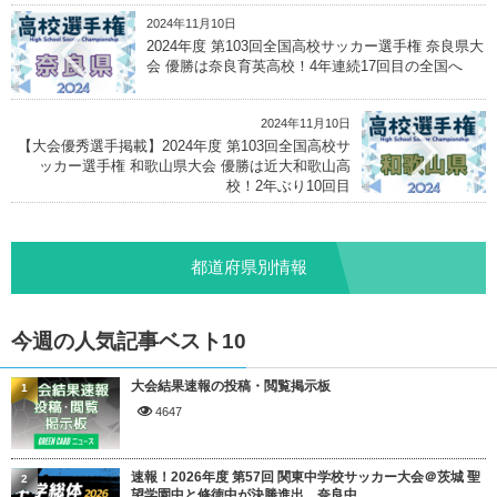
2024年11月10日
2024年度 第103回全国高校サッカー選手権 奈良県大
会 優勝は奈良育英高校！4年連続17回目の全国へ
2024年11月10日
【大会優秀選手掲載】2024年度 第103回全国高校サ
ッカー選手権 和歌山県大会 優勝は近大和歌山高
校！2年ぶり10回目
都道府県別情報
今週の人気記事ベスト10
大会結果速報の投稿・閲覧掲示板
1
4647
速報！2026年度 第57回 関東中学校サッカー大会＠茨城 聖
2
望学園中と修徳中が決勝進出、奈良中...