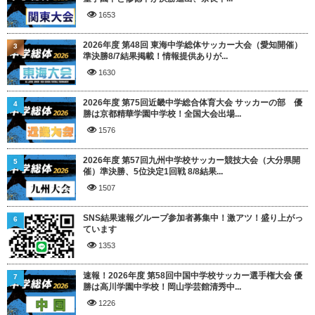
1653
2026年度 第48回 東海中学総体サッカー大会（愛知開催）
3
準決勝8/7結果掲載！情報提供ありが...
1630
2026年度 第75回近畿中学総合体育大会 サッカーの部 優
4
勝は京都精華学園中学校！全国大会出場...
1576
2026年度 第57回九州中学校サッカー競技大会（大分県開
5
催）準決勝、5位決定1回戦 8/8結果...
1507
SNS結果速報グループ参加者募集中！激アツ！盛り上がっ
6
ています
1353
速報！2026年度 第58回中国中学校サッカー選手権大会 優
7
勝は高川学園中学校！岡山学芸館清秀中...
1226