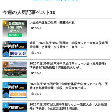
今週の人気記事ベスト10
大会結果速報の投稿・閲覧掲示板
1
5041
速報！2026年度 第57回 関東中学校サッカー大会＠茨城 聖
2
望学園中と修徳中が決勝進出、奈良中...
1762
2026年度 第48回 東海中学総体サッカー大会（愛知開催）
3
準決勝8/7結果掲載！情報提供ありが...
1748
2026年度 第75回近畿中学総合体育大会 サッカーの部 優
4
勝は京都精華学園中学校！全国大会出場...
1671
2026年度 第57回九州中学校サッカー競技大会（大分県開
5
催）準決勝、5位決定1回戦 8/8結果...