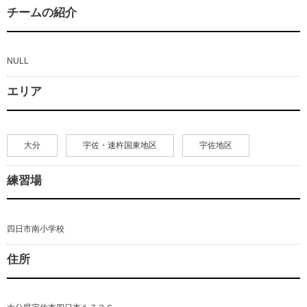
チームの紹介
NULL
エリア
大分
宇佐・速杵国東地区
宇佐地区
練習場
四日市南小学校
住所