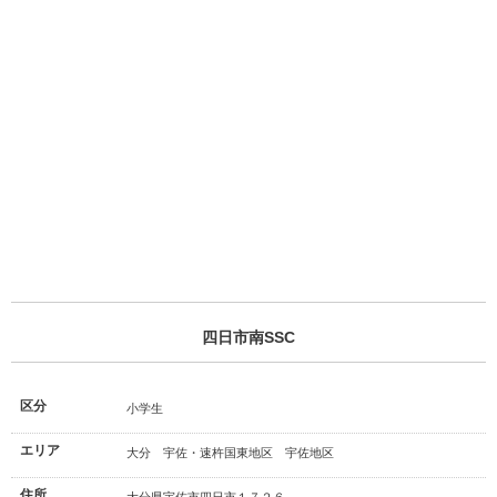
四日市南SSC
区分
小学生
エリア
大分 宇佐・速杵国東地区 宇佐地区
住所
大分県宇佐市四日市１７２６