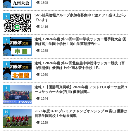
1598
SNS結果速報グループ参加者募集中！激アツ！盛り上がっ
6
ています
1416
速報！2026年度 第58回中国中学校サッカー選手権大会 優
7
勝は高川学園中学校！岡山学芸館清秀中...
1288
速報！2026年度 第47回北信越中学総体サッカー競技（富
8
山県開催）優勝は上松･南木曽中学校！F...
1260
速報！【優勝写真掲載】2026年度 アストロスポーツ金沢ユ
9
ースサッカー大会(石川) 優勝は関...
1244
2026年度 U-16プレミアチャンピオンシップ in 富山 優勝は
10
日章学園高校！全結果掲載
1229