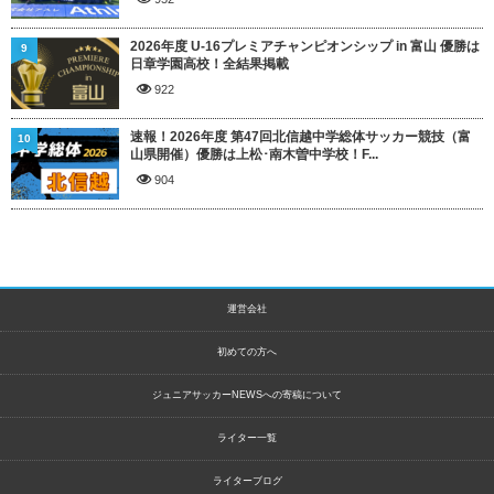
2026年度 U-16プレミアチャンピオンシップ in 富山 優勝は
9
日章学園高校！全結果掲載
922
速報！2026年度 第47回北信越中学総体サッカー競技（富
10
山県開催）優勝は上松･南木曽中学校！F...
904
運営会社
初めての方へ
ジュニアサッカーNEWSへの寄稿について
ライター一覧
ライターブログ