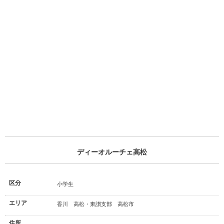
ディーオルーチェ高松
区分
小学生
エリア
香川 高松・東讃支部 高松市
住所