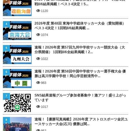
戦8/6結果掲載！ベスト4決定！5...
1120
2026年度 第48回 東海中学総体サッカー大会（愛知開催）
4
ベスト4決定！1回戦8/6結果掲載 ...
1074
速報！2026年度 第57回九州中学校サッカー競技大会（大
5
分県開催） 1回戦8/6全結果掲載！2...
1022
速報！2026年度 第58回中国中学校サッカー選手権大会 優
6
勝は高川学園中学校！岡山学芸館清秀中...
983
SNS結果速報グループ参加者募集中！激アツ！盛り上がっ
7
ています
1017
速報！【優勝写真掲載】2026年度 アストロスポーツ金沢ユ
8
ースサッカー大会(石川) 優勝は関...
952