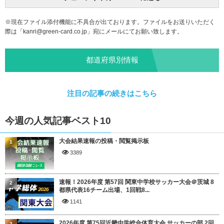
※現在ファイル添付機能に不具合が出ております。ファイルをお送りいただく
際は「
kanri@green-card.co.jp
」宛にメールにてお願い致します。
都道府県別情報
注目の記事の続きはこちら
今週の人気記事ベスト10
大会結果速報の投稿・閲覧掲示板
1
3389
速報！2026年度 第57回 関東中学校サッカー大会＠茨城 8
2
都県代表16チーム出場、1回戦8...
1141
2026年度 第75回近畿中学総合体育大会 サッカーの部 2回
3