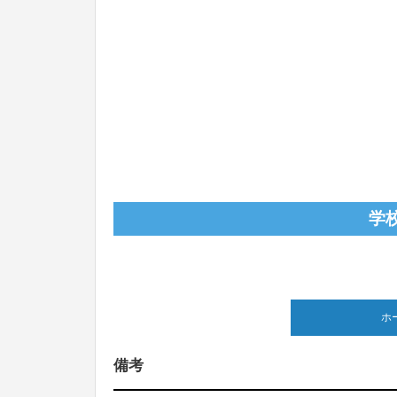
学
ホ
備考