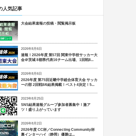
の人気記事
大会結果速報の投稿・閲覧掲示板
2026年8月6日
速報！2026年度 第57回 関東中学校サッカー大
会＠茨城 8都県代表16チーム出場、1回戦8...
2026年8月6日
2026年度 第75回近畿中学総合体育大会 サッカ
ーの部 2回戦8/6結果掲載！ベスト4決定！5...
2023年8月25日
SNS結果速報グループ参加者募集中！激ア
ツ！盛り上がっています
2026年8月2日
2026年度 CC杯／Connecting Community杯
裏インターハイ（静岡）優勝は...