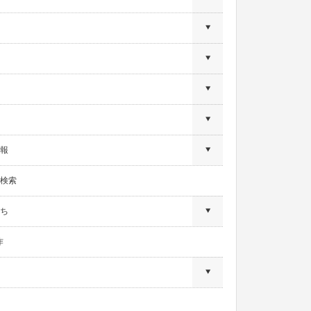
報
検索
ち
作