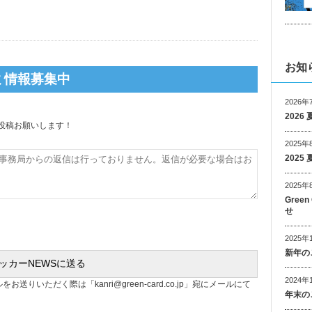
お知
ミ情報募集中
2026年
202
投稿お願いします！
2025年
202
2025年
Gree
せ
2025年
新年の
2024年
ルをお送りいただく際は「
kanri@green-card.co.jp
」宛にメールにて
年末の