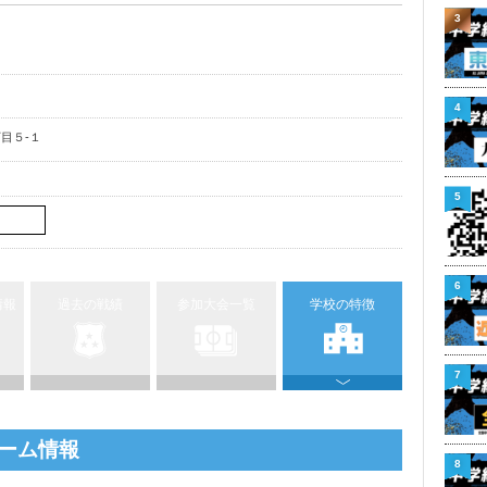
3
4
目５-１
5
6
情報
過去の戦績
参加大会一覧
学校の特徴
7
ーム情報
8