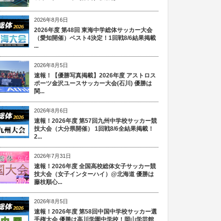
2026年8月6日
2026年度 第48回 東海中学総体サッカー大会
（愛知開催）ベスト4決定！1回戦8/6結果掲載
...
2026年8月5日
速報！【優勝写真掲載】2026年度 アストロス
ポーツ金沢ユースサッカー大会(石川) 優勝は
関...
2026年8月6日
速報！2026年度 第57回九州中学校サッカー競
技大会（大分県開催） 1回戦8/6全結果掲載！
2...
2026年7月31日
速報！2026年度 全国高校総体女子サッカー競
技大会（女子インターハイ）@北海道 優勝は
藤枝順心...
2026年8月5日
速報！2026年度 第58回中国中学校サッカー選
手権大会 優勝は高川学園中学校！岡山学芸館