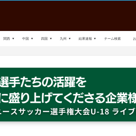
関西
中国
四国
九州
結果速報
チーム検索