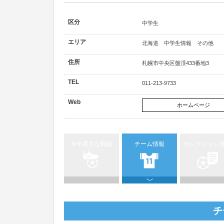
区分
中学生
エリア
北海道 中学生情報 その他
住所
札幌市中央区盤渓433番地3
TEL
011-213-9733
Web
ホームページ
今年度主な戦績
チーム情報
セレクション
チ