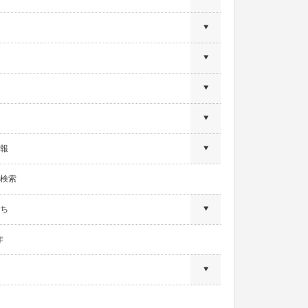
報
検索
ち
作