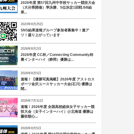
2026年度 第57回九州中学校サッカー競技大会
（大分県開催）準決勝、5位決定1回戦 8/8結
果...
2023年8月25日
SNS結果速報グループ参加者募集中！激ア
ツ！盛り上がっています
2026年8月2日
2026年度 CC杯／Connecting Community杯
裏インターハイ（静岡）優勝は...
2026年8月5日
速報！【優勝写真掲載】2026年度 アストロス
ポーツ金沢ユースサッカー大会(石川) 優勝は
関...
2026年7月31日
速報！2026年度 全国高校総体女子サッカー競
技大会（女子インターハイ）@北海道 優勝は
藤枝順心...
2026年8月5日