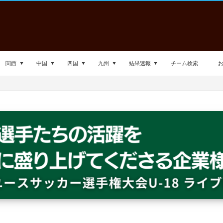
関西
中国
四国
九州
結果速報
チーム検索