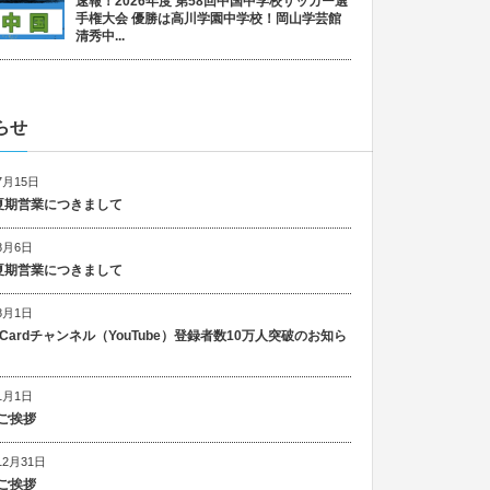
速報！2026年度 第58回中国中学校サッカー選
手権大会 優勝は高川学園中学校！岡山学芸館
清秀中...
らせ
7月15日
6 夏期営業につきまして
8月6日
5 夏期営業につきまして
8月1日
n Cardチャンネル（YouTube）登録者数10万人突破のお知ら
1月1日
ご挨拶
12月31日
ご挨拶