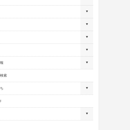
報
検索
ち
作