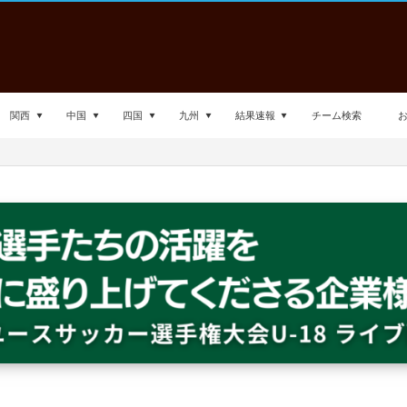
関西
中国
四国
九州
結果速報
チーム検索