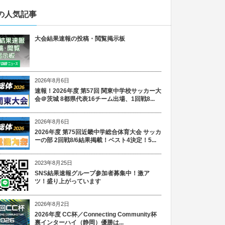
の人気記事
大会結果速報の投稿・閲覧掲示板
2026年8月6日
速報！2026年度 第57回 関東中学校サッカー大
会＠茨城 8都県代表16チーム出場、1回戦8...
2026年8月6日
2026年度 第75回近畿中学総合体育大会 サッカ
ーの部 2回戦8/6結果掲載！ベスト4決定！5...
2023年8月25日
SNS結果速報グループ参加者募集中！激ア
ツ！盛り上がっています
2026年8月2日
2026年度 CC杯／Connecting Community杯
裏インターハイ（静岡）優勝は...