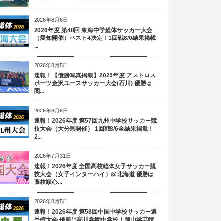
2026年8月6日
2026年度 第48回 東海中学総体サッカー大会
（愛知開催）ベスト4決定！1回戦8/6結果掲載
...
2026年8月5日
速報！【優勝写真掲載】2026年度 アストロス
ポーツ金沢ユースサッカー大会(石川) 優勝は
関...
2026年8月6日
速報！2026年度 第57回九州中学校サッカー競
技大会（大分県開催） 1回戦8/6全結果掲載！
2...
2026年7月31日
速報！2026年度 全国高校総体女子サッカー競
技大会（女子インターハイ）@北海道 優勝は
藤枝順心...
2026年8月5日
速報！2026年度 第58回中国中学校サッカー選
手権大会 優勝は高川学園中学校！岡山学芸館