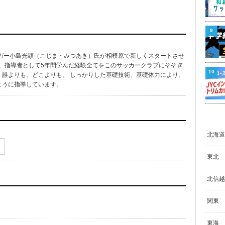
9
リーガー小島光顕（こじま・みつあき）氏が相模原で新しくスタートさせ
ウ、指導者として5年間学んだ経験全てをこのサッカークラブにそそぎ
10
誰よりも、どこよりも、 しっかりした基礎技術、基礎体力により、
ように指導しています。
北海道
東北
北信越
関東
東海