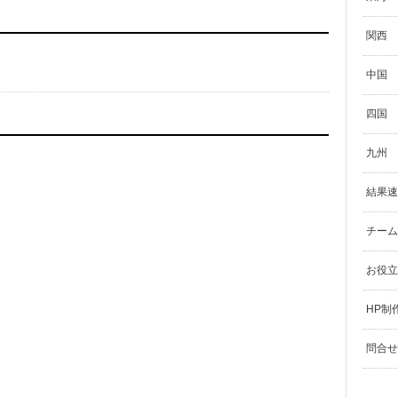
関西
中国
四国
九州
結果速
チーム
お役立
HP制
問合せ