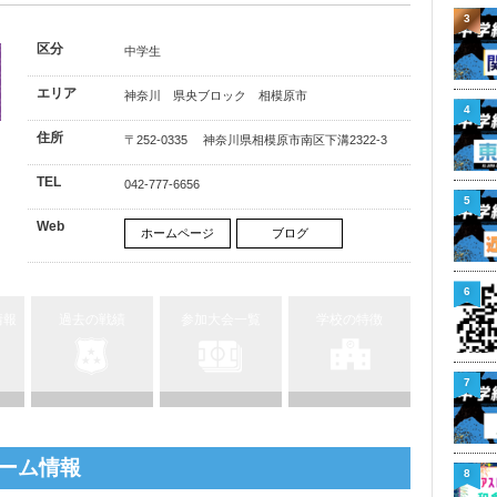
3
区分
中学生
エリア
神奈川 県央ブロック 相模原市
4
住所
〒252-0335 神奈川県相模原市南区下溝2322-3
TEL
042-777-6656
5
Web
ホームページ
ブログ
6
情報
過去の戦績
参加大会一覧
学校の特徴
7
ーム情報
8