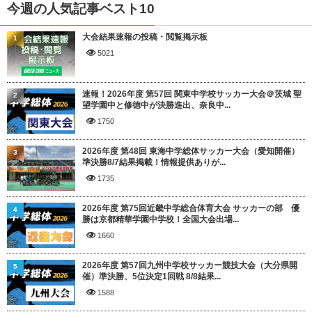
今週の人気記事ベスト10
大会結果速報の投稿・閲覧掲示板
1
5021
速報！2026年度 第57回 関東中学校サッカー大会＠茨城 聖
2
望学園中と修徳中が決勝進出、奈良中...
1750
2026年度 第48回 東海中学総体サッカー大会（愛知開催）
3
準決勝8/7結果掲載！情報提供ありが...
1735
2026年度 第75回近畿中学総合体育大会 サッカーの部 優
4
勝は京都精華学園中学校！全国大会出場...
1660
2026年度 第57回九州中学校サッカー競技大会（大分県開
5
催）準決勝、5位決定1回戦 8/8結果...
1588