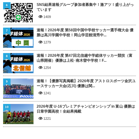
SNS結果速報グループ参加者募集中！激アツ！盛り上がっ
6
ています
1409
速報！2026年度 第58回中国中学校サッカー選手権大会 優
7
勝は高川学園中学校！岡山学芸館清秀中...
1279
速報！2026年度 第47回北信越中学総体サッカー競技（富
8
山県開催）優勝は上松･南木曽中学校！F...
1254
速報！【優勝写真掲載】2026年度 アストロスポーツ金沢ユ
9
ースサッカー大会(石川) 優勝は関...
1241
2026年度 U-16プレミアチャンピオンシップ in 富山 優勝は
10
日章学園高校！全結果掲載
1221