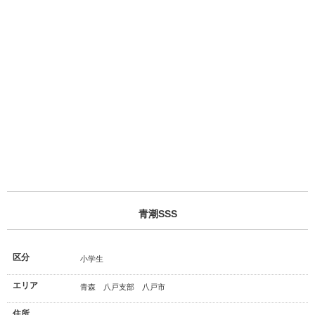
青潮SSS
区分
小学生
エリア
青森 八戸支部 八戸市
住所