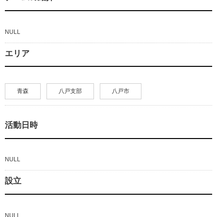
NULL
エリア
青森
八戸支部
八戸市
活動日時
NULL
設立
NULL