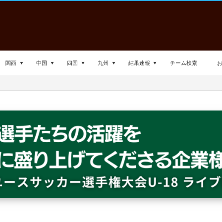
関西
中国
四国
九州
結果速報
チーム検索