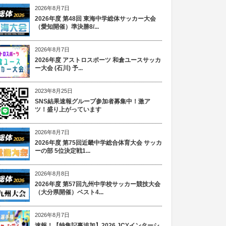
2026年8月7日
2026年度 第48回 東海中学総体サッカー大会
（愛知開催）準決勝8/...
2026年8月7日
2026年度 アストロスポーツ 和倉ユースサッカ
ー大会 (石川) 予...
2023年8月25日
SNS結果速報グループ参加者募集中！激ア
ツ！盛り上がっています
2026年8月7日
2026年度 第75回近畿中学総合体育大会 サッカ
ーの部 5位決定戦1...
2026年8月8日
2026年度 第57回九州中学校サッカー競技大会
（大分県開催）ベスト4...
2026年8月7日
速報！【特集記事追加】2026 JCYインターシ