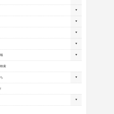
報
検索
ち
作