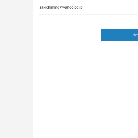
sakichimind@yahoo.co.jp
ホ