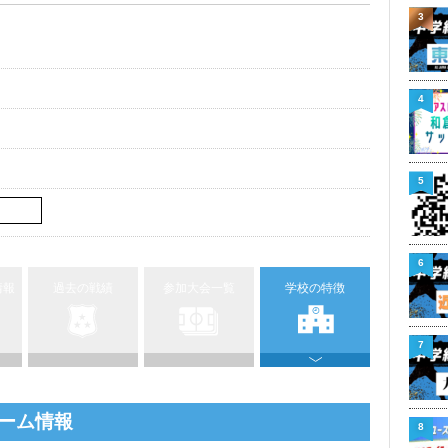
3
4
5
6
情報
過去の戦績
参加大会一覧
学校の特徴
7
ーム情報
8