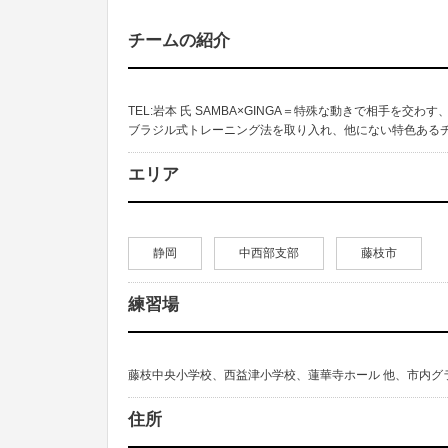
チームの紹介
TEL:岩本 氏 SAMBA×GINGA＝特殊な動きで相手を
ブラジル式トレーニング法を取り入れ、他にない特色ある
エリア
静岡
中西部支部
藤枝市
練習場
藤枝中央小学校、西益津小学校、蓮華寺ホール 他、市内グ
住所