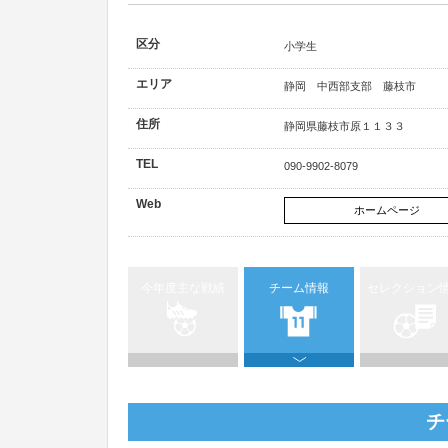
区分
小学生
エリア
静岡 中西部支部 藤枝市
住所
静岡県藤枝市原１１３３
TEL
090-9902-8079
Web
ホームページ
今年度主な戦績
チーム情報
セレクション
チ