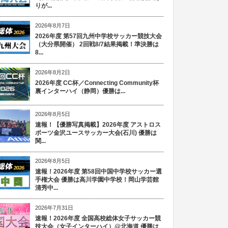
りが...
2026年8月7日
2026年度 第57回九州中学校サッカー競技大会
（大分県開催） 2回戦8/7結果掲載！準決勝は
8...
2026年8月2日
2026年度 CC杯／Connecting Community杯
裏インターハイ（静岡）優勝は...
2026年8月5日
速報！【優勝写真掲載】2026年度 アストロス
ポーツ金沢ユースサッカー大会(石川) 優勝は
関...
2026年8月5日
速報！2026年度 第58回中国中学校サッカー選
手権大会 優勝は高川学園中学校！岡山学芸館
清秀中...
2026年7月31日
速報！2026年度 全国高校総体女子サッカー競
技大会（女子インターハイ）@北海道 優勝は