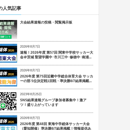
の人気記事
大会結果速報の投稿・閲覧掲示板
2026年8月7日
速報！2026年度 第57回 関東中学校サッカー大
会＠茨城 聖望学園中･市川三中･修徳中･南浦...
2026年8月7日
2026年度 第75回近畿中学総合体育大会 サッカ
ーの部 5位決定戦1回戦・準決勝8/7結果掲載...
2023年8月25日
SNS結果速報グループ参加者募集中！激ア
ツ！盛り上がっています
2026年8月7日
2026年度 第48回 東海中学総体サッカー大会
（愛知開催）準決勝8/7結果掲載！情報提供あ