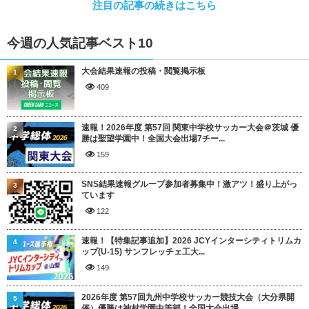
注目の記事の続きはこちら
今週の人気記事ベスト10
大会結果速報の投稿・閲覧掲示板
1
409
速報！2026年度 第57回 関東中学校サッカー大会＠茨城 優
2
勝は聖望学園中！全国大会出場7チー...
159
SNS結果速報グループ参加者募集中！激アツ！盛り上がっ
3
ています
122
速報！【特集記事追加】2026 JCYインターシティトリムカ
4
ップ(U-15) サンフレッチェ工大...
149
2026年度 第57回九州中学校サッカー競技大会（大分県開
5
催）優勝は神村学園中等部！全国大会出場...