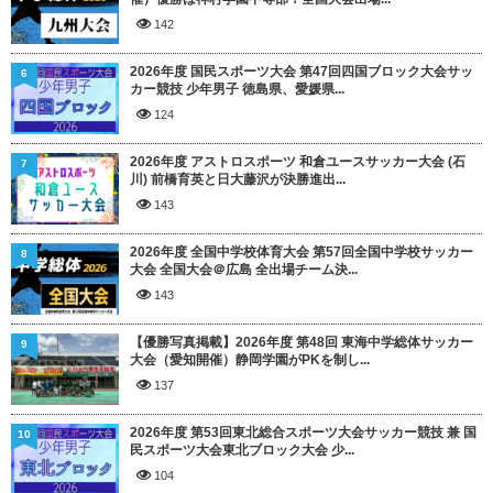
142
2026年度 国民スポーツ大会 第47回四国ブロック大会サッ
6
カー競技 少年男子 徳島県、愛媛県...
124
2026年度 アストロスポーツ 和倉ユースサッカー大会 (石
7
川) 前橋育英と日大藤沢が決勝進出...
143
2026年度 全国中学校体育大会 第57回全国中学校サッカー
8
大会 全国大会＠広島 全出場チーム決...
143
【優勝写真掲載】2026年度 第48回 東海中学総体サッカー
9
大会（愛知開催）静岡学園がPKを制し...
137
2026年度 第53回東北総合スポーツ大会サッカー競技 兼 国
10
民スポーツ大会東北ブロック大会 少...
104