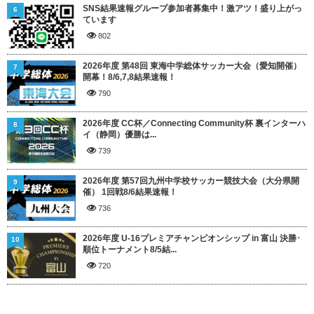
SNS結果速報グループ参加者募集中！激アツ！盛り上がっ
6
ています
802
2026年度 第48回 東海中学総体サッカー大会（愛知開催）
7
開幕！8/6,7,8結果速報！
790
2026年度 CC杯／Connecting Community杯 裏インターハ
8
イ（静岡）優勝は...
739
2026年度 第57回九州中学校サッカー競技大会（大分県開
9
催） 1回戦8/6結果速報！
736
2026年度 U-16プレミアチャンピオンシップ in 富山 決勝･
10
順位トーナメント8/5結...
720