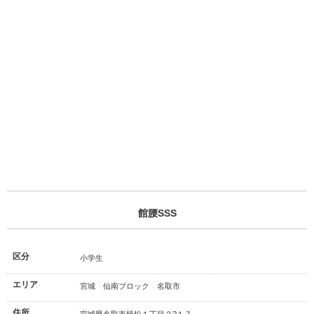
館腰SSS
区分
小学生
エリア
宮城 仙南ブロック 名取市
住所
宮城県名取市植松１丁目２?１７