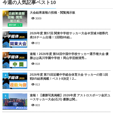
今週の人気記事ベスト10
大会結果速報の投稿・閲覧掲示板
1
3009
2026年度 第57回 関東中学校サッカー大会＠茨城 8都県代
2
表16チーム出場！1回戦8/6結...
872
速報！2026年度 第58回中国中学校サッカー選手権大会 優
3
勝はは高川学園中学校！岡山学芸館清秀...
818
2026年度 第75回近畿中学総合体育大会 サッカーの部 1回
4
戦8/5結果掲載！ベスト8決定！2...
813
速報！【優勝写真掲載】2026年度 アストロスポーツ金沢ユ
5
ースサッカー大会(石川) 優勝は関...
803