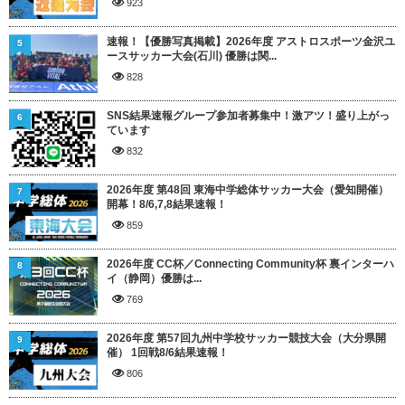
923
速報！【優勝写真掲載】2026年度 アストロスポーツ金沢ユ
5
ースサッカー大会(石川) 優勝は関...
828
SNS結果速報グループ参加者募集中！激アツ！盛り上がっ
6
ています
832
2026年度 第48回 東海中学総体サッカー大会（愛知開催）
7
開幕！8/6,7,8結果速報！
859
2026年度 CC杯／Connecting Community杯 裏インターハ
8
イ（静岡）優勝は...
769
2026年度 第57回九州中学校サッカー競技大会（大分県開
9
催） 1回戦8/6結果速報！
806