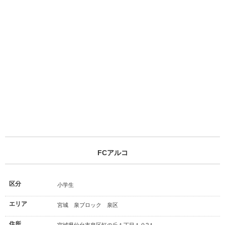
FCアルコ
区分
小学生
エリア
宮城 泉ブロック 泉区
住所
宮城県仙台市泉区虹の丘１丁目１０?１