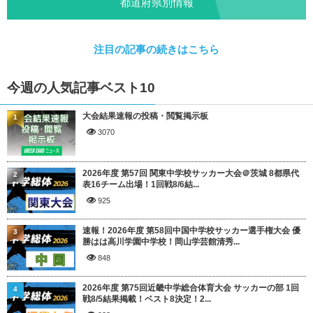
都道府県別情報
注目の記事の続きはこちら
今週の人気記事ベスト10
大会結果速報の投稿・閲覧掲示板
1
3070
2026年度 第57回 関東中学校サッカー大会＠茨城 8都県代
2
表16チーム出場！1回戦8/6結...
925
速報！2026年度 第58回中国中学校サッカー選手権大会 優
3
勝はは高川学園中学校！岡山学芸館清秀...
848
2026年度 第75回近畿中学総合体育大会 サッカーの部 1回
4
戦8/5結果掲載！ベスト8決定！2...