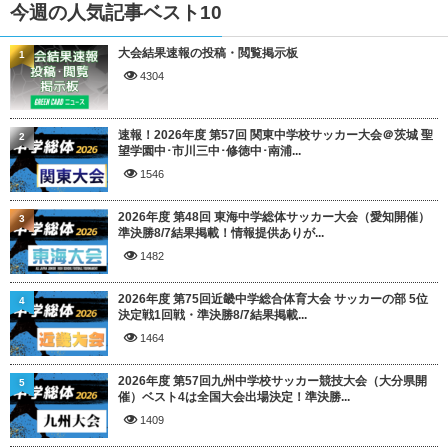
今週の人気記事ベスト10
大会結果速報の投稿・閲覧掲示板
1
4304
速報！2026年度 第57回 関東中学校サッカー大会＠茨城 聖
2
望学園中･市川三中･修徳中･南浦...
1546
2026年度 第48回 東海中学総体サッカー大会（愛知開催）
3
準決勝8/7結果掲載！情報提供ありが...
1482
2026年度 第75回近畿中学総合体育大会 サッカーの部 5位
4
決定戦1回戦・準決勝8/7結果掲載...
1464
2026年度 第57回九州中学校サッカー競技大会（大分県開
5
催）ベスト4は全国大会出場決定！準決勝...
1409