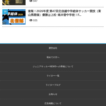
947
速報！2026年度 第47回北信越中学総体サッカー競技（富
10
山県開催）優勝は上松･南木曽中学校！F...
935
運営会社
初めての方へ
ジュニアサッカーNEWSへの寄稿について
ライター一覧
ライターブログ
お知らせ
広告掲載について