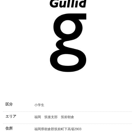
区分
小学生
エリア
福岡 筑後支部 筑前朝倉
住所
福岡県朝倉郡筑前町下高場2903