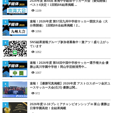
2026年度 第48回 東海中学総体サッカー大会（愛知開催）
4
ベスト4決定！1回戦8/6結果掲載 ...
1109
速報！2026年度 第57回九州中学校サッカー競技大会（大
5
分県開催） 1回戦8/6全結果掲載！2...
1056
SNS結果速報グループ参加者募集中！激アツ！盛り上がっ
6
ています
1052
速報！2026年度 第58回中国中学校サッカー選手権大会 優
7
勝は高川学園中学校！岡山学芸館清秀中...
1007
速報！【優勝写真掲載】2026年度 アストロスポーツ金沢ユ
8
ースサッカー大会(石川) 優勝は関...
972
2026年度 U-16プレミアチャンピオンシップ in 富山 優勝は
9
日章学園高校！全結果掲載