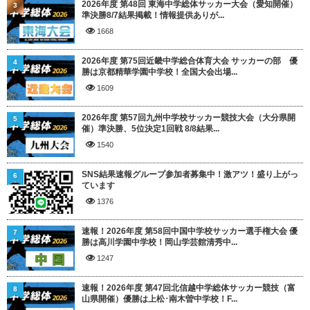
2026年度 第48回 東海中学総体サッカー大会（愛知開催）
3
準決勝8/7結果掲載！情報提供ありが...
1668
2026年度 第75回近畿中学総合体育大会 サッカーの部 優
4
勝は京都精華学園中学校！全国大会出場...
1609
2026年度 第57回九州中学校サッカー競技大会（大分県開
5
催）準決勝、5位決定1回戦 8/8結果...
1540
SNS結果速報グループ参加者募集中！激アツ！盛り上がっ
6
ています
1376
速報！2026年度 第58回中国中学校サッカー選手権大会 優
7
勝は高川学園中学校！岡山学芸館清秀中...
1247
速報！2026年度 第47回北信越中学総体サッカー競技（富
8
山県開催）優勝は上松･南木曽中学校！F...