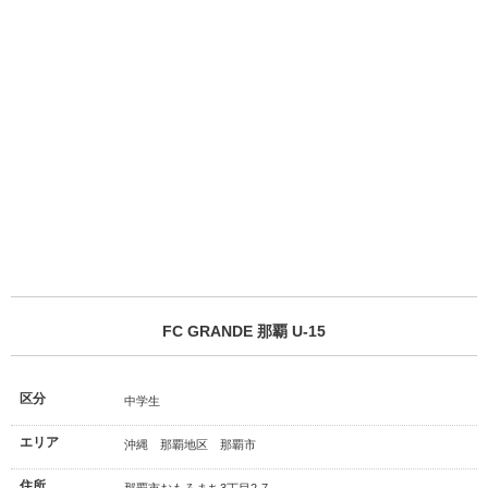
FC GRANDE 那覇 U-15
区分
中学生
エリア
沖縄 那覇地区 那覇市
住所
那覇市おもろまち3丁目2-7