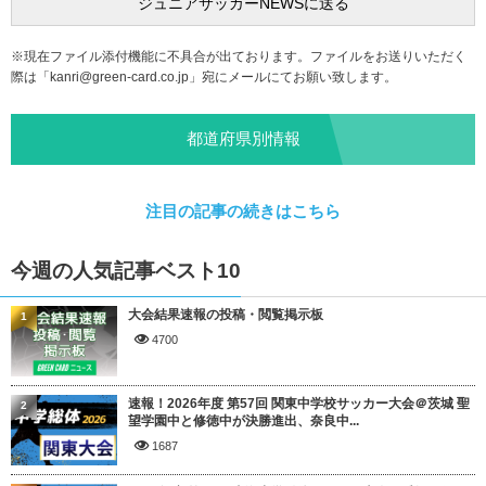
※現在ファイル添付機能に不具合が出ております。ファイルをお送りいただく
際は「
kanri@green-card.co.jp
」宛にメールにてお願い致します。
都道府県別情報
注目の記事の続きはこちら
今週の人気記事ベスト10
大会結果速報の投稿・閲覧掲示板
1
4700
速報！2026年度 第57回 関東中学校サッカー大会＠茨城 聖
2
望学園中と修徳中が決勝進出、奈良中...
1687