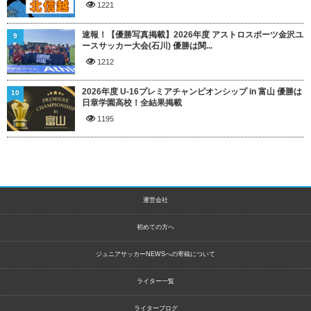
1221
速報！【優勝写真掲載】2026年度 アストロスポーツ金沢ユ
9
ースサッカー大会(石川) 優勝は関...
1212
2026年度 U-16プレミアチャンピオンシップ in 富山 優勝は
10
日章学園高校！全結果掲載
1195
運営会社
初めての方へ
ジュニアサッカーNEWSへの寄稿について
ライター一覧
ライターブログ