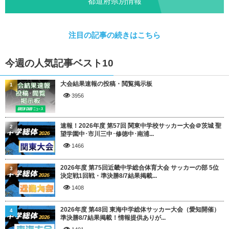
都道府県別情報
注目の記事の続きはこちら
今週の人気記事ベスト10
大会結果速報の投稿・閲覧掲示板
1
3956
速報！2026年度 第57回 関東中学校サッカー大会＠茨城 聖
2
望学園中･市川三中･修徳中･南浦...
1466
2026年度 第75回近畿中学総合体育大会 サッカーの部 5位
3
決定戦1回戦・準決勝8/7結果掲載...
1408
2026年度 第48回 東海中学総体サッカー大会（愛知開催）
4
準決勝8/7結果掲載！情報提供ありが...