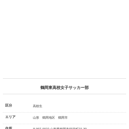
鶴岡東高校女子サッカー部
区分
高校生
エリア
山形 鶴岡地区 鶴岡市
住所
〒997-0022 山形県鶴岡市切添町22-30