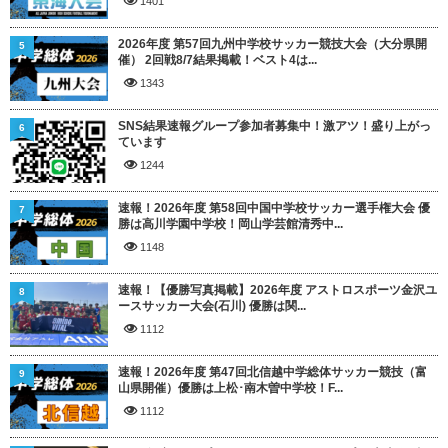
1401
2026年度 第57回九州中学校サッカー競技大会（大分県開
5
催） 2回戦8/7結果掲載！ベスト4は...
1343
SNS結果速報グループ参加者募集中！激アツ！盛り上がっ
6
ています
1244
速報！2026年度 第58回中国中学校サッカー選手権大会 優
7
勝は高川学園中学校！岡山学芸館清秀中...
1148
速報！【優勝写真掲載】2026年度 アストロスポーツ金沢ユ
8
ースサッカー大会(石川) 優勝は関...
1112
速報！2026年度 第47回北信越中学総体サッカー競技（富
9
山県開催）優勝は上松･南木曽中学校！F...
1112