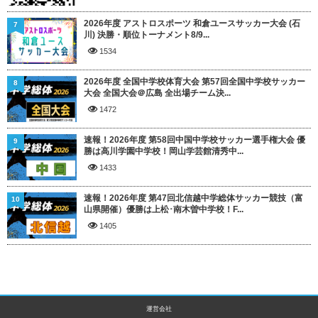
2026年度 アストロスポーツ 和倉ユースサッカー大会 (石
7
川) 決勝・順位トーナメント8/9...
1534
2026年度 全国中学校体育大会 第57回全国中学校サッカー
8
大会 全国大会＠広島 全出場チーム決...
1472
速報！2026年度 第58回中国中学校サッカー選手権大会 優
9
勝は高川学園中学校！岡山学芸館清秀中...
1433
速報！2026年度 第47回北信越中学総体サッカー競技（富
10
山県開催）優勝は上松･南木曽中学校！F...
1405
運営会社