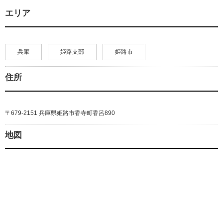
エリア
兵庫
姫路支部
姫路市
住所
〒679-2151 兵庫県姫路市香寺町香呂890
地図