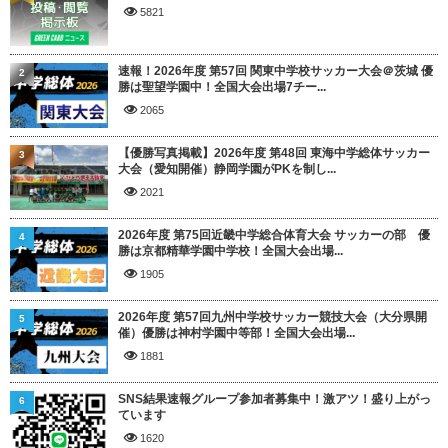
5821
速報！2026年度 第57回 関東中学校サッカー大会＠茨城 優
2
勝は聖望学園中！全国大会出場7チー...
2065
【優勝写真掲載】2026年度 第48回 東海中学総体サッカー
3
大会（愛知開催）静岡学園がPKを制し...
2021
2026年度 第75回近畿中学総合体育大会 サッカーの部 優
4
勝は京都精華学園中学校！全国大会出場...
1905
2026年度 第57回九州中学校サッカー競技大会（大分県開
5
催）優勝は神村学園中等部！全国大会出場...
1881
SNS結果速報グループ参加者募集中！激アツ！盛り上がっ
6
ています
1620