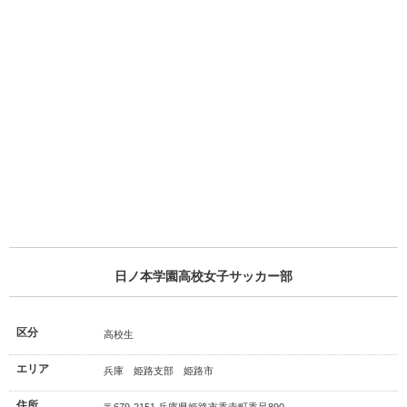
日ノ本学園高校女子サッカー部
区分
高校生
エリア
兵庫 姫路支部 姫路市
住所
〒679-2151 兵庫県姫路市香寺町香呂890