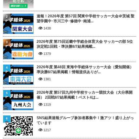
速報！2026年度 第57回 関東中学校サッカー大会＠茨城 聖
2
望学園中･市川三中･修徳中･南浦...
1438
2026年度 第75回近畿中学総合体育大会 サッカーの部 5位
3
決定戦1回戦・準決勝8/7結果掲載...
1379
2026年度 第48回 東海中学総体サッカー大会（愛知開催）
4
準決勝8/7結果掲載！情報提供ありが...
1381
2026年度 第57回九州中学校サッカー競技大会（大分県開
5
催） 2回戦8/7結果掲載！ベスト4は...
1319
SNS結果速報グループ参加者募集中！激アツ！盛り上がっ
6
ています
1217