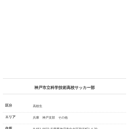
神戸市立科学技術高校サッカー部
区分
高校生
エリア
兵庫 神戸支部 その他
住所
〒651-0072 兵庫県神戸市中央区脇浜町1-4-70