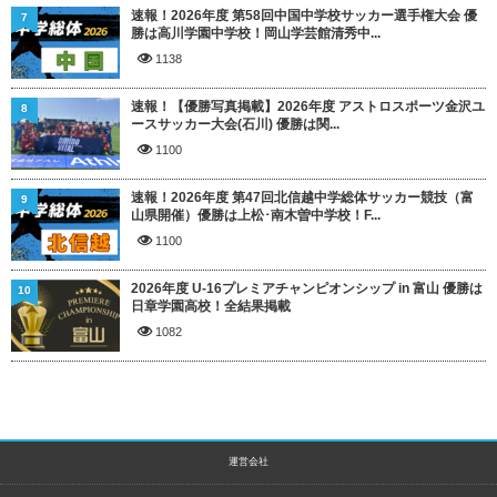
速報！2026年度 第58回中国中学校サッカー選手権大会 優
7
勝は高川学園中学校！岡山学芸館清秀中...
1138
速報！【優勝写真掲載】2026年度 アストロスポーツ金沢ユ
8
ースサッカー大会(石川) 優勝は関...
1100
速報！2026年度 第47回北信越中学総体サッカー競技（富
9
山県開催）優勝は上松･南木曽中学校！F...
1100
2026年度 U-16プレミアチャンピオンシップ in 富山 優勝は
10
日章学園高校！全結果掲載
1082
運営会社