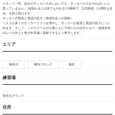
スタッフ一同、自分のサッカー人生においても、サッカーだけをやればいいと
思っていません。“頑張れる人は何でもやれる”の精神で、文武両道（人間性も含
め）を訴え続けます。
サッカーの普及と底辺の拡大（地域社会への貢献）
一人でも多くのサッカーファンを増やし、サッカーの普及と底辺の拡大につと
めます。そして、このスクールが心身ともに子供たちの活力となり、地域全体
のレベル向上と青少年育成に貢献できるよう努力します。
エリア
神奈川
横浜ブロック
泉区
練習場
弥生台グランド
住所