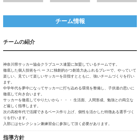
チーム情報
チームの紹介
神奈川県サッカー協会クラブユース連盟に加盟しているチームです。
徹底した個人技術をベ ー スに独創的かつ創造力あふれるプレーで、やっていて
楽しい、見ていて楽しいサッカーを目指すとともに、強いチームづくりを行い
ます。
中学年代を夢中になってサッカーに打ち込める環境を整備し、子供達の思いに
徹底して向き合います。
サッカーを徹底してやりたいから・ ・ ・ 生活面、人間形成、勉強との両立な
ど厳しく指導します。
次の高校年代で活躍できるベース作り上げ、個性を活かした特徴ある選手づく
りを行います。
入部にはセレクション兼練習会に参加して頂く必要があります。
指導方針