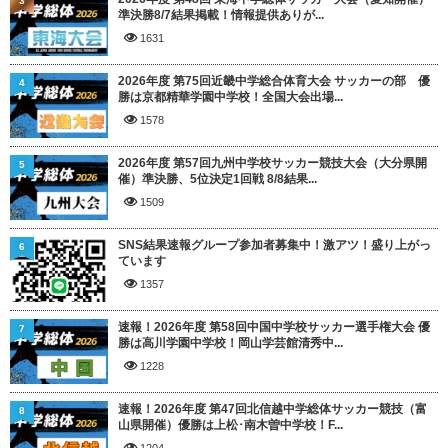
3
準決勝8/7結果掲載！情報提供ありが...
1631
2026年度 第75回近畿中学総合体育大会 サッカーの部 優
4
勝は京都精華学園中学校！全国大会出場...
1578
2026年度 第57回九州中学校サッカー競技大会（大分県開
5
催）準決勝、5位決定1回戦 8/8結果...
1509
SNS結果速報グループ参加者募集中！激アツ！盛り上がっ
6
ています
1357
速報！2026年度 第58回中国中学校サッカー選手権大会 優
7
勝は高川学園中学校！岡山学芸館清秀中...
1228
速報！2026年度 第47回北信越中学総体サッカー競技（富
8
山県開催）優勝は上松･南木曽中学校！F...
1204