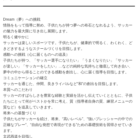
Dream（夢）への挑戦
情熱をもって指導に努め、子供たちが持つ夢への布石となれるよう、サッカー
の魅力を最大限に引き出し展開します。
明るく健やかに
サッカーは楽しいスポーツです。子供たちが、健康的で明るく、わくわく、ど
きどきするようなスクールづくりを目指します。
感動への挑戦（心に届くものへの追及）
子供たちが持つ、「サッカー選手になりたい」「うまくなりたい」「サッカー
が楽しい」「サッカーをしたい」…などの純粋な気持ちと徹底して向き合い、
夢中の中から得ることのできる感動を創出し、心に届く指導を目指します。
コミュニケーションの確立
サッカーを通じた、仲間、良きライバルなど“和”の創出を目指します。
本質へのこだわり
サッカーのすばらしさを豊富な経験と実績を活かし伝えていくとともに、子供
たちにとって何がベストかを常に考え、質（指導者自身の質、練習メニューの
質など）を追及していきます。
将来への基盤づくり
子供たちがサッカーを続け、将来、“高いレベル”、“強いプレッシャーの中での
正確なプレー”、“自由な発想で表現ができる”ための基礎技術を習得させていき
ます。
文武両道を目指し