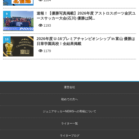
速報！【優勝写真掲載】2026年度 アストロスポーツ金沢ユ
9
ースサッカー大会(石川) 優勝は関...
1193
2026年度 U-16プレミアチャンピオンシップ in 富山 優勝は
10
日章学園高校！全結果掲載
1179
運営会社
初めての方へ
ジュニアサッカーNEWSへの寄稿について
ライター一覧
ライターブログ