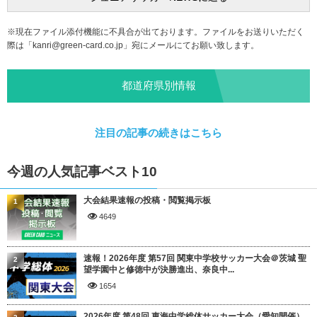
※現在ファイル添付機能に不具合が出ております。ファイルをお送りいただく
際は「
kanri@green-card.co.jp
」宛にメールにてお願い致します。
都道府県別情報
注目の記事の続きはこちら
今週の人気記事ベスト10
大会結果速報の投稿・閲覧掲示板
1
4649
速報！2026年度 第57回 関東中学校サッカー大会＠茨城 聖
2
望学園中と修徳中が決勝進出、奈良中...
1654
2026年度 第48回 東海中学総体サッカー大会（愛知開催）