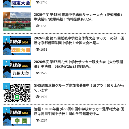
1740
2026年度 第48回 東海中学総体サッカー大会（愛知開催）
3
準決勝8/7結果掲載！情報提供ありが...
1720
2026年度 第75回近畿中学総合体育大会 サッカーの部 優
4
勝は京都精華学園中学校！全国大会出場...
1651
2026年度 第57回九州中学校サッカー競技大会（大分県開
5
催）準決勝、5位決定1回戦 8/8結果...
1579
SNS結果速報グループ参加者募集中！激アツ！盛り上がっ
6
ています
1404
速報！2026年度 第58回中国中学校サッカー選手権大会 優
7
勝は高川学園中学校！岡山学芸館清秀中...
1274