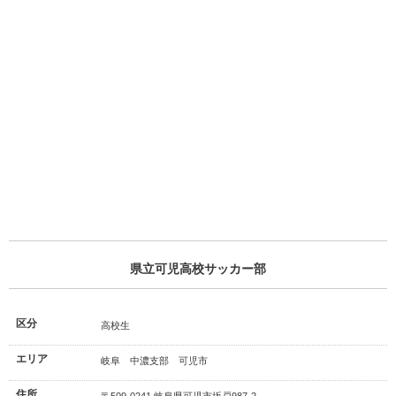
県立可児高校サッカー部
区分
高校生
エリア
岐阜 中濃支部 可児市
住所
〒509-0241 岐阜県可児市坂戸987-2