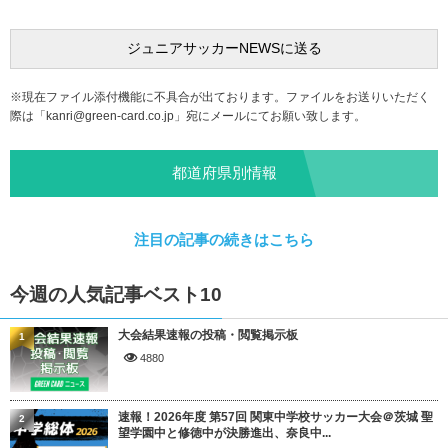
※現在ファイル添付機能に不具合が出ております。ファイルをお送りいただく
際は「
kanri@green-card.co.jp
」宛にメールにてお願い致します。
都道府県別情報
注目の記事の続きはこちら
今週の人気記事ベスト10
大会結果速報の投稿・閲覧掲示板
1
4880
速報！2026年度 第57回 関東中学校サッカー大会＠茨城 聖
2
望学園中と修徳中が決勝進出、奈良中...