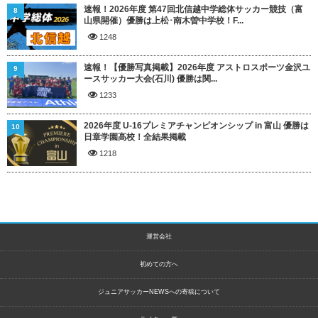
速報！2026年度 第47回北信越中学総体サッカー競技（富
8
山県開催）優勝は上松･南木曽中学校！F...
1248
速報！【優勝写真掲載】2026年度 アストロスポーツ金沢ユ
9
ースサッカー大会(石川) 優勝は関...
1233
2026年度 U-16プレミアチャンピオンシップ in 富山 優勝は
10
日章学園高校！全結果掲載
1218
運営会社
初めての方へ
ジュニアサッカーNEWSへの寄稿について