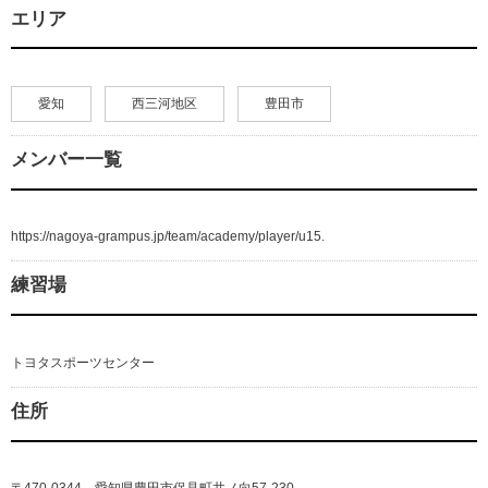
エリア
愛知
西三河地区
豊田市
メンバー一覧
https://nagoya-grampus.jp/team/academy/player/u15.
練習場
トヨタスポーツセンター
住所