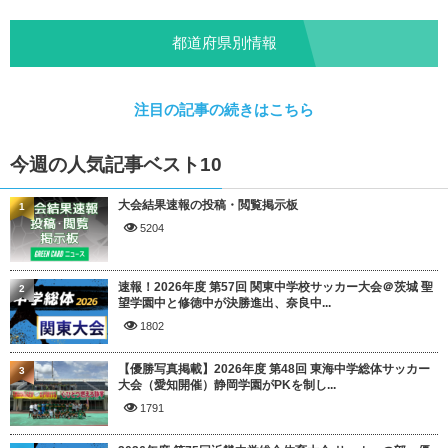
都道府県別情報
注目の記事の続きはこちら
今週の人気記事ベスト10
大会結果速報の投稿・閲覧掲示板
1
5204
速報！2026年度 第57回 関東中学校サッカー大会＠茨城 聖
2
望学園中と修徳中が決勝進出、奈良中...
1802
【優勝写真掲載】2026年度 第48回 東海中学総体サッカー
3
大会（愛知開催）静岡学園がPKを制し...
1791