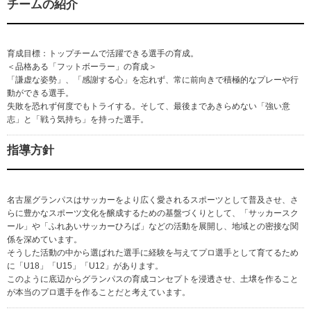
チームの紹介
育成目標：トップチームで活躍できる選手の育成。
＜品格ある「フットボーラー」の育成＞
「謙虚な姿勢」、「感謝する心」を忘れず、常に前向きで積極的なプレーや行
動ができる選手。
失敗を恐れず何度でもトライする。そして、最後まであきらめない「強い意
志」と「戦う気持ち」を持った選手。
指導方針
名古屋グランパスはサッカーをより広く愛されるスポーツとして普及させ、さ
らに豊かなスポーツ文化を醸成するための基盤づくりとして、「サッカースク
ール」や「ふれあいサッカーひろば」などの活動を展開し、地域との密接な関
係を深めています。
そうした活動の中から選ばれた選手に経験を与えてプロ選手として育てるため
に「U18」「U15」「U12」があります。
このように底辺からグランパスの育成コンセプトを浸透させ、土壌を作ること
が本当のプロ選手を作ることだと考えています。