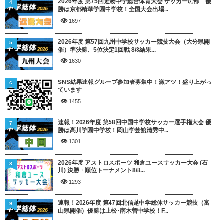
2026年度 第75回近畿中学総合体育大会 サッカーの部 優
4
勝は京都精華学園中学校！全国大会出場...
1697
2026年度 第57回九州中学校サッカー競技大会（大分県開
5
催）準決勝、5位決定1回戦 8/8結果...
1630
SNS結果速報グループ参加者募集中！激アツ！盛り上がっ
6
ています
1455
速報！2026年度 第58回中国中学校サッカー選手権大会 優
7
勝は高川学園中学校！岡山学芸館清秀中...
1301
2026年度 アストロスポーツ 和倉ユースサッカー大会 (石
8
川) 決勝・順位トーナメント8/8...
1293
速報！2026年度 第47回北信越中学総体サッカー競技（富
9
山県開催）優勝は上松･南木曽中学校！F...