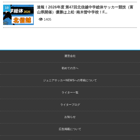
速報！2026年度 第47回北信越中学総体サッカー競技（富
10
山県開催）優勝は上松･南木曽中学校！F...
1405
運営会社
初めての方へ
ジュニアサッカーNEWSへの寄稿について
ライター一覧
ライターブログ
お知らせ
広告掲載について