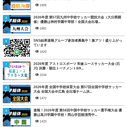
1905
2026年度 第57回九州中学校サッカー競技大会（大分県開
5
催）優勝は神村学園中等部！全国大会出場...
1881
SNS結果速報グループ参加者募集中！激アツ！盛り上がっ
6
ています
1620
2026年度 アストロスポーツ 和倉ユースサッカー大会 (石
7
川) 決勝・順位トーナメント8/9...
1534
2026年度 全国中学校体育大会 第57回全国中学校サッカー
8
大会 全国大会＠広島 全出場チーム決...
1472
速報！2026年度 第58回中国中学校サッカー選手権大会 優
9
勝は高川学園中学校！岡山学芸館清秀中...
1433