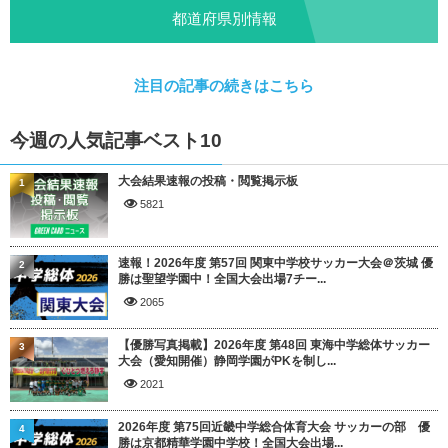
都道府県別情報
注目の記事の続きはこちら
今週の人気記事ベスト10
大会結果速報の投稿・閲覧掲示板
1
5821
速報！2026年度 第57回 関東中学校サッカー大会＠茨城 優
2
勝は聖望学園中！全国大会出場7チー...
2065
【優勝写真掲載】2026年度 第48回 東海中学総体サッカー
3
大会（愛知開催）静岡学園がPKを制し...
2021
2026年度 第75回近畿中学総合体育大会 サッカーの部 優
4
勝は京都精華学園中学校！全国大会出場...