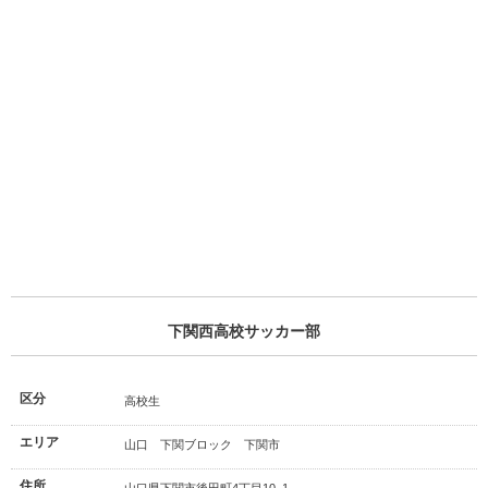
下関西高校サッカー部
区分
高校生
エリア
山口 下関ブロック 下関市
住所
山口県下関市後田町4丁目10−1