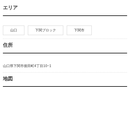
エリア
山口
下関ブロック
下関市
住所
山口県下関市後田町4丁目10−1
地図