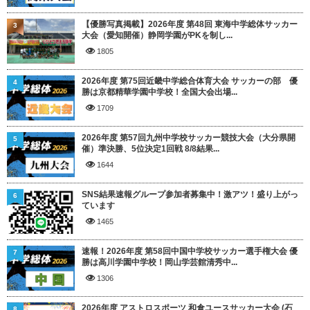
【優勝写真掲載】2026年度 第48回 東海中学総体サッカー
3
大会（愛知開催）静岡学園がPKを制し...
1805
2026年度 第75回近畿中学総合体育大会 サッカーの部 優
4
勝は京都精華学園中学校！全国大会出場...
1709
2026年度 第57回九州中学校サッカー競技大会（大分県開
5
催）準決勝、5位決定1回戦 8/8結果...
1644
SNS結果速報グループ参加者募集中！激アツ！盛り上がっ
6
ています
1465
速報！2026年度 第58回中国中学校サッカー選手権大会 優
7
勝は高川学園中学校！岡山学芸館清秀中...
1306
2026年度 アストロスポーツ 和倉ユースサッカー大会 (石
8