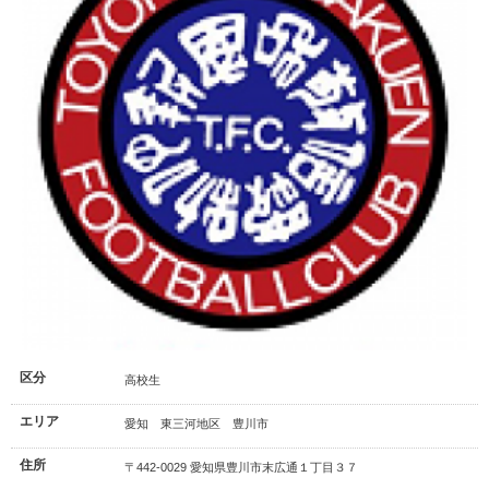
区分
高校生
エリア
愛知 東三河地区 豊川市
住所
〒442-0029 愛知県豊川市末広通１丁目３７