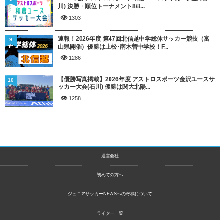
川) 決勝・順位トーナメント8/8...
1303
速報！2026年度 第47回北信越中学総体サッカー競技（富
9
山県開催）優勝は上松･南木曽中学校！F...
1286
【優勝写真掲載】2026年度 アストロスポーツ金沢ユースサ
10
ッカー大会(石川) 優勝は関大北陽...
1258
運営会社
初めての方へ
ジュニアサッカーNEWSへの寄稿について
ライター一覧