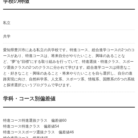
学校の特徴
私立
共学
愛知県豊川市にある私立の共学校です。特進コース、総合進学コースの2つのコ
ースがあり、特進コースは、将来自分がやりたいこと、興味のあることな
ど、“夢”を“目標”にする取り組みを行っていて、特進選抜・特進クラス、スポー
ツ選抜クラスの2つのクラスに分かれて学びます。総合進学コースは得意なこ
と・好きなこと・興味のあること・将来やりたいことを自ら選択し、自分の進
路実現に向け、自然科学系、人文系、スポーツ系、情報系、国際系の5つの系統
と探求選択というプログラムで学びます。
学科・コース別偏差値
特進コース特進選抜クラス 偏差値60
特進コース特進クラス 偏差値54
特進コーススポーツ選抜クラス 偏差値46