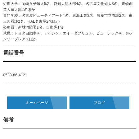
短期大学：岡崎女子短大5名、愛知大短大部4名、名古屋文化短大3名、豊橋創
造大短大部2名ほか
専門学校：名古屋ビューティアート4名、東海工業3名、豊橋市立看護2名、東
三河看護2名、HAL名古屋2名ほか
公務員：新城消防署1名、自衛隊1名
就職：トヨタ自動車㈱、アイシン・エイ・ダブリュ㈱、ビューテック㈱、㈱デ
ンソープレアスほか
電話番号
0533-86-4121
ホームページ
ブログ
備考