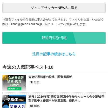
※現在ファイル添付機能に不具合が出ております。ファイルをお送りいただく
際は「
kanri@green-card.co.jp
」宛にメールにてお願い致します。
都道府県別情報
注目の記事の続きはこちら
今週の人気記事ベスト10
大会結果速報の投稿・閲覧掲示板
1
5252
速報！2026年度 第57回 関東中学校サッカー大会＠茨城 聖
2
望学園中と修徳中が決勝進出、奈良中...
1815