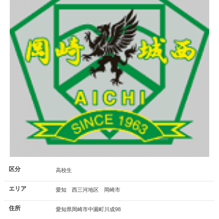
区分
高校生
エリア
愛知 西三河地区 岡崎市
住所
愛知県岡崎市中園町川成98