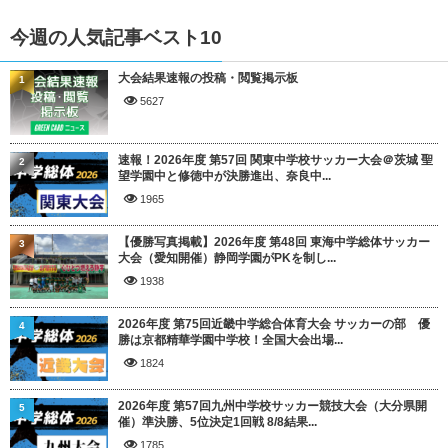
今週の人気記事ベスト10
大会結果速報の投稿・閲覧掲示板
1
5627
速報！2026年度 第57回 関東中学校サッカー大会＠茨城 聖
2
望学園中と修徳中が決勝進出、奈良中...
1965
【優勝写真掲載】2026年度 第48回 東海中学総体サッカー
3
大会（愛知開催）静岡学園がPKを制し...
1938
2026年度 第75回近畿中学総合体育大会 サッカーの部 優
4
勝は京都精華学園中学校！全国大会出場...
1824
2026年度 第57回九州中学校サッカー競技大会（大分県開
5
催）準決勝、5位決定1回戦 8/8結果...
1785