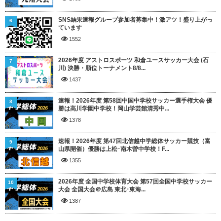
SNS結果速報グループ参加者募集中！激アツ！盛り上がっ
6
ています
1552
2026年度 アストロスポーツ 和倉ユースサッカー大会 (石
7
川) 決勝・順位トーナメント8/8...
1437
速報！2026年度 第58回中国中学校サッカー選手権大会 優
8
勝は高川学園中学校！岡山学芸館清秀中...
1378
速報！2026年度 第47回北信越中学総体サッカー競技（富
9
山県開催）優勝は上松･南木曽中学校！F...
1355
2026年度 全国中学校体育大会 第57回全国中学校サッカー
10
大会 全国大会＠広島 東北･東海...
1387