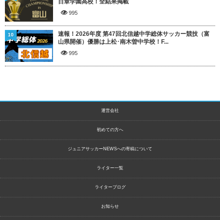
日章学園高校！全結果掲載
995
速報！2026年度 第47回北信越中学総体サッカー競技（富
10
山県開催）優勝は上松･南木曽中学校！F...
995
運営会社
初めての方へ
ジュニアサッカーNEWSへの寄稿について
ライター一覧
ライターブログ
お知らせ