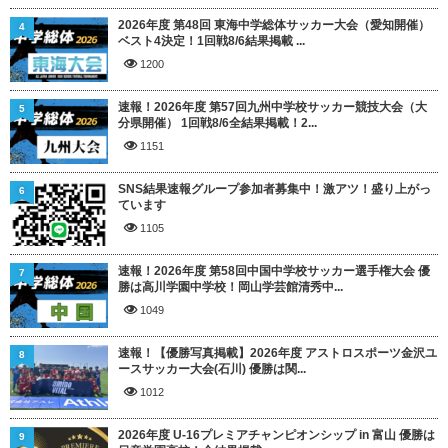
2026年度 第48回 東海中学総体サッカー大会（愛知開催）
4
ベスト4決定！1回戦8/6結果掲載 ...
1200
速報！2026年度 第57回九州中学校サッカー競技大会（大
5
分県開催） 1回戦8/6全結果掲載！2...
1151
SNS結果速報グループ参加者募集中！激アツ！盛り上がっ
6
ています
1105
速報！2026年度 第58回中国中学校サッカー選手権大会 優
7
勝は高川学園中学校！岡山学芸館清秀中...
1049
速報！【優勝写真掲載】2026年度 アストロスポーツ金沢ユ
8
ースサッカー大会(石川) 優勝は関...
1012
2026年度 U-16プレミアチャンピオンシップ in 富山 優勝は
9