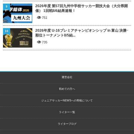
2026年度 第57回九州中学校サッカー競技大会（大分県開
9
催） 1回戦8/6結果速報！
751
2026年度 U-16プレミアチャンピオンシップ in 富山 決勝･
10
順位トーナメント8/5結...
735
運営会社
初めての方へ
ジュニアサッカーNEWSへの寄稿について
ライター一覧
ライターブログ