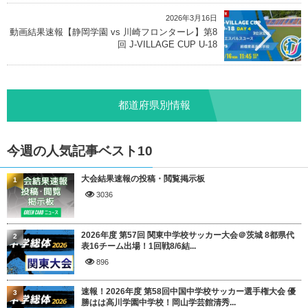
2026年3月16日
動画結果速報【静岡学園 vs 川崎フロンターレ】第8
回 J-VILLAGE CUP U-18
都道府県別情報
今週の人気記事ベスト10
大会結果速報の投稿・閲覧掲示板
1
3036
2026年度 第57回 関東中学校サッカー大会＠茨城 8都県代
2
表16チーム出場！1回戦8/6結...
896
速報！2026年度 第58回中国中学校サッカー選手権大会 優
3
勝はは高川学園中学校！岡山学芸館清秀...