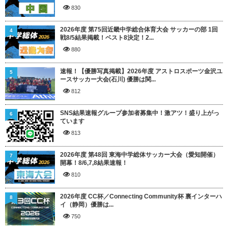
830
2026年度 第75回近畿中学総合体育大会 サッカーの部 1回
4
戦8/5結果掲載！ベスト8決定！2...
880
速報！【優勝写真掲載】2026年度 アストロスポーツ金沢ユ
5
ースサッカー大会(石川) 優勝は関...
812
SNS結果速報グループ参加者募集中！激アツ！盛り上がっ
6
ています
813
2026年度 第48回 東海中学総体サッカー大会（愛知開催）
7
開幕！8/6,7,8結果速報！
810
2026年度 CC杯／Connecting Community杯 裏インターハ
8
イ（静岡）優勝は...
750